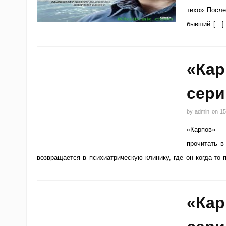
тихо» После
бывший […]
«Кар
сери
by
admin
on
15
«Карпов» — 
прочитать в
возвращается в психиатрическую клинику, где он когда-то
«Кар