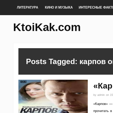
ЛИТЕРАТУРА
КИНО И МУЗЫКА
ИНТЕРЕСНЫЕ ФАК
KtoiKak.com
Posts Tagged: карпов 
«Кар
by
admin
on
15
«Карпов» — 
прочитать в