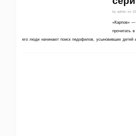
сери
by
admin
on
15
«Карпов» — 
прочитать в
его люди начинают поиск педофилов, усыновивших детей и