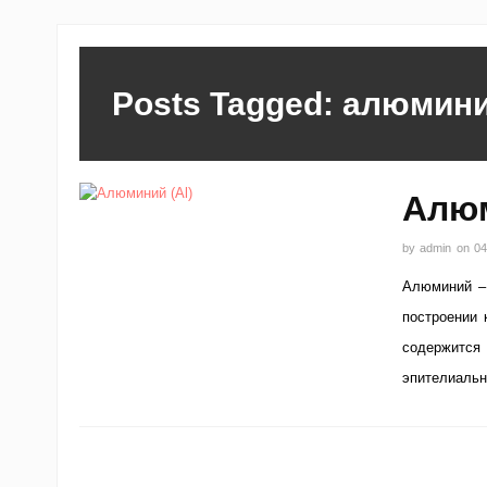
Posts Tagged: алюмин
Алюм
by
admin
on
04
Алюминий – 
построении 
содержится 
эпителиальн