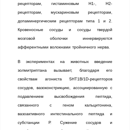
рецепторам, гистаминовым H1-, H2-
рецепторам, мускариновым рецепторам,
допаминергическим рецепторам типа 1 и 2.
Кровеносные сосуды и сосуды твердой
мозговой оболочки иннервируются
афферентными волокнами тройничного нерва.
В экспериментах на животных введение
золмитриптана вызывает, благодаря его
свойствам агониста 5НТ1B/1D-рецепторов
сосудов, вазоконстрикцию, ассоциированную с
подавлением высвобождения пептида,
связанного с геном кальцитонина,
вазоактивного интестинального пептида и
субстанции Р. Сужение сосудов и