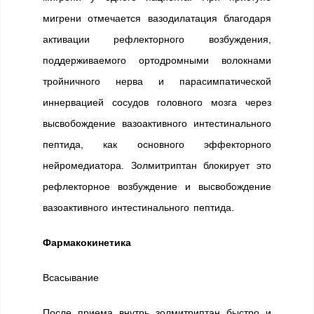
мигрени отмечается вазодилатация благодаря
активации рефлекторного возбуждения,
поддерживаемого ортодромными волокнами
тройничного нерва и парасимпатической
иннервацией сосудов головного мозга через
высвобождение вазоактивного интестинального
пептида, как основного эффекторного
нейромедиатора. Золмитриптан блокирует это
рефлекторное возбуждение и высвобождение
вазоактивного интестинального пептида.
Фармакокинетика
Всасывание
После приема внутрь золмитриптан быстро и