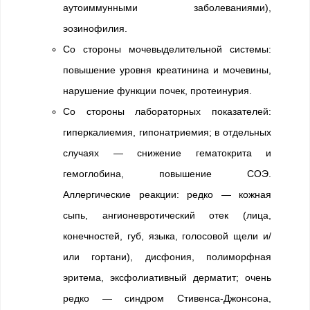
аутоиммунными заболеваниями),
эозинофилия.
Со стороны мочевыделительной системы:
повышение уровня креатинина и мочевины,
нарушение функции почек, протеинурия.
Со стороны лабораторных показателей:
гиперкалиемия, гипонатриемия; в отдельных
случаях — снижение гематокрита и
гемоглобина, повышение СОЭ.
Аллергические реакции: редко — кожная
сыпь, ангионевротический отек (лица,
конечностей, губ, языка, голосовой щели и/
или гортани), дисфония, полиморфная
эритема, эксфолиативный дерматит; очень
редко — синдром Стивенса-Джонсона,