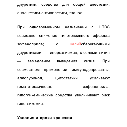
диуретики, средства для общей анестезии,
анальгетики-антипиретики, этанол.
При одновременном назначении с НПВС
возможно снижение гипотензивного эффекта
зофеноприла; с
калий
сберегающими
диуретиками — гиперкалиемия; с солями лития
— замедление выведения лития. При
совместном применении иммунодепресанты,
аллопуринол, цитостатики усиливают
гематотоксичность зофеноприла,
гипогликемические средства увеличивают риск
гипогликемии.
Условия и сроки хранения