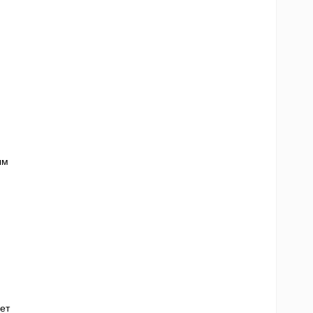
ым
ет