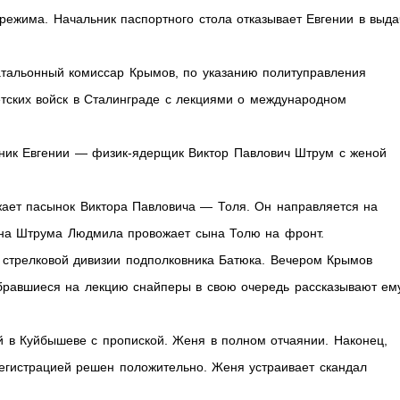
режима. Начальник паспортного стола отказывает Евгении в выда
тальонный комиссар Крымов, по указанию политуправления
тских войск в Сталинграде с лекциями о международном
енник Евгении — физик-ядерщик Виктор Павлович Штрум с женой
жает пасынок Виктора Павловича — Толя. Он направляется на
на Штрума Людмила провожает сына Толю на фронт.
стрелковой дивизии подполковника Батюка. Вечером Крымов
обравшиеся на лекцию снайперы в свою очередь рассказывают ем
в Куйбышеве с пропиской. Женя в полном отчаянии. Наконец,
регистрацией решен положительно. Женя устраивает скандал