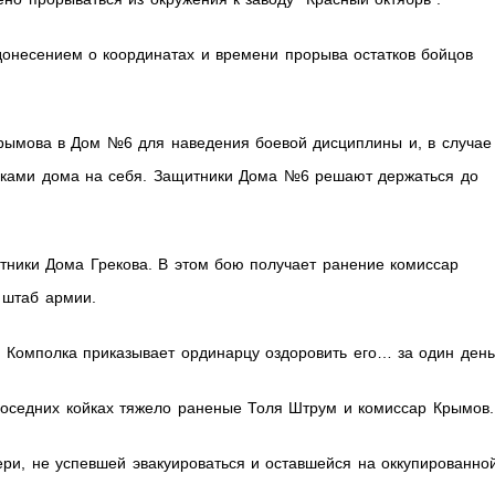
донесением о координатах и времени прорыва остатков бойцов
рымова в Дом №6 для наведения боевой дисциплины и, в случае
иками дома на себя. Защитники Дома №6 решают держаться до
ники Дома Грекова. В этом бою получает ранение комиссар
 штаб армии.
 Комполка приказывает ординарцу оздоровить его… за один день
соседних койках тяжело раненые Толя Штрум и комиссар Крымов.
ри, не успевшей эвакуироваться и оставшейся на оккупированно