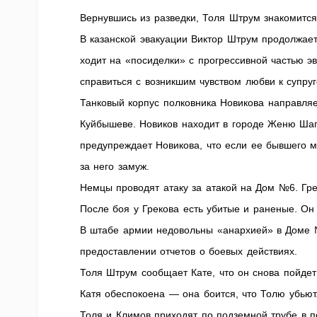
Вернувшись из разведки, Толя Штрум знакомится
В казанской эвакуации Виктор Штрум продолжае
ходит на «посиделки» с прогрессивной частью э
справиться с возникшим чувством любви к супру
Танковый корпус полковника Новикова направляе
Куйбышеве. Новиков находит в городе Женю Шап
предупреждает Новикова, что если ее бывшего м
за него замуж.
Немцы проводят атаку за атакой на Дом №6. Гре
После боя у Грекова есть убитые и раненые. О
В штабе армии недовольны «анархией» в Доме №
предоставлении отчетов о боевых действиях.
Толя Штрум сообщает Кате, что он снова пойдет
Катя обеспокоена — она боится, что Толю убьют
Толя и Климов приходят по подземной трубе в по