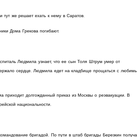
и тут же решает ехать к нему в Саратов.
ики Дома Грекова погибают.
оспиталь Людмила узнает, что ее сын Толя Штрум умер от
держало сердце. Людмила едет на кладбище прощаться с любим
а приходит долгожданный приказ из Москвы о реэвакуации. В
рейской национальности.
командование бригадой. По пути в штаб бригады Березкин получа