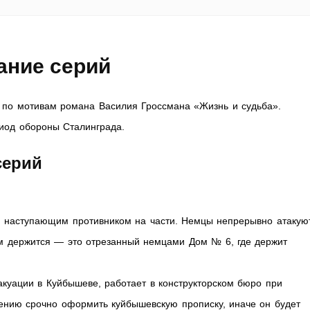
ание серий
по мотивам романа Василия Гроссмана «Жизнь и судьба».
риод обороны Сталинграда.
серий
ан наступающим противником на части. Немцы непрерывно атакую
м держится — это отрезанный немцами Дом № 6, где держит
куации в Куйбышеве, работает в конструкторском бюро при
ению срочно оформить куйбышевскую прописку, иначе он будет