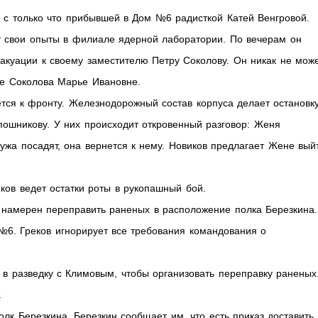
 с только что прибывшей в Дом №6 радисткой Катей Венгровой.
т свои опыты в филиале ядерной лаборатории. По вечерам он
вакуации к своему заместителю Петру Соколову. Он никак не мож
ге Соколова Марье Ивановне.
тся к фронту. Железнодорожный состав корпуса делает остановк
ошникову. У них происходит откровенный разговор: Женя
ужа посадят, она вернется к нему. Новиков предлагает Жене вый
ков ведет остатки роты в рукопашный бой.
н намерен переправить раненых в расположение полка Березкина.
6. Греков игнорирует все требования командования о
 в разведку с Климовым, чтобы организовать переправку раненых
.
лк Березкина. Березкин сообщает им, что есть приказ доставить