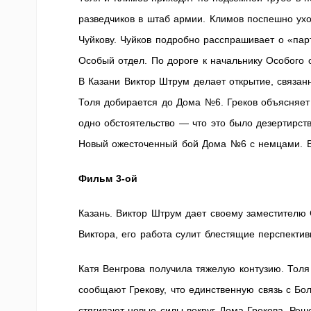
разведчиков в штаб армии. Климов поспешно ух
Чуйкову. Чуйков подробно расспрашивает о «па
Особый отдел. По дороге к начальнику Особого о
В Казани Виктор Штрум делает открытие, связан
Толя добирается до Дома №6. Греков объясняет е
одно обстоятельство — что это было дезертирство
Новый ожесточенный бой Дома №6 с немцами. В
Фильм 3-ой
Казань. Виктор Штрум дает своему заместителю 
Виктора, его работа сулит блестящие перспектив
Катя Венгрова получила тяжелую контузию. Толя
сообщают Грекову, что единственную связь с Б
стягивают новые силы вокруг Дома Грекова. Реше