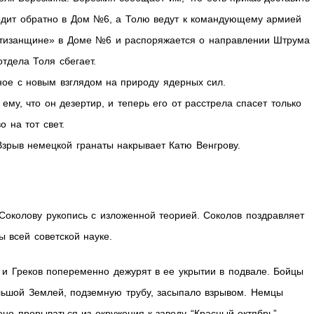
одит обратно в Дом №6, а Толю ведут к командующему армией
ртизанщине» в Доме №6 и распоряжается о направлении Штрума 
тдела Толя сбегает.
ное с новым взглядом на природу ядерных сил.
му, что он дезертир, и теперь его от расстрела спасет только
 на тот свет.
зрыв немецкой гранаты накрывает Катю Венгрову.
Соколову рукопись с изложенной теорией. Соколов поздравляет
ы всей советской науке.
 и Греков попеременно дежурят в ее укрытии в подвале. Бойцы
ольшой Землей, подземную трубу, засыпало взрывом. Немцы
но прорываться из окружения к заводу “Красный октябрь”.