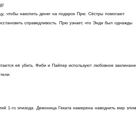
g)
ицу, чтобы накопить денег на подарок Прю. Сёстры помогают
осстановить справедливость. Прю узнает, что Энди был однажды
ается её убить. Фиби и Пайпер используют любовное заклинани
отели.
тий 1-го эпизода. Демоница Геката намерена наводнить мир злом