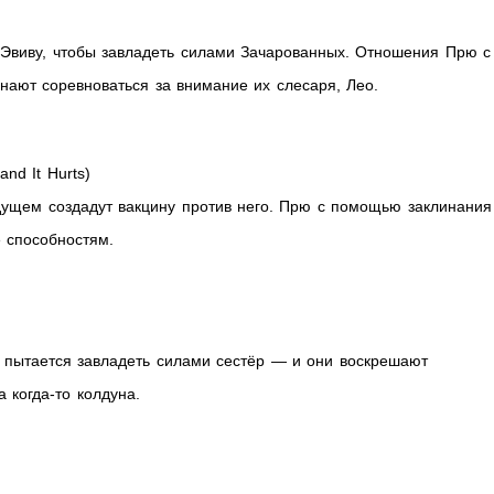
 Эвиву, чтобы завладеть силами Зачарованных. Отношения Прю с
инают соревноваться за внимание их слесаря, Лео.
nd It Hurts)
дущем создадут вакцину против него. Прю с помощью заклинания
ё способностям.
, пытается завладеть силами сестёр — и они воскрешают
 когда-то колдуна.