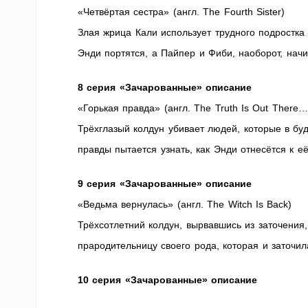
«Четвёртая сестра» (англ. The Fourth Sister)
Злая жрица Кали использует трудного подростка
Энди портятся, а Пайпер и Фиби, наоборот, нач
8 серия «Зачарованные» описание
«Горькая правда» (англ. The Truth Is Out There…a
Трёхглазый колдун убивает людей, которые в бу
правды пытается узнать, как Энди отнесётся к е
9 серия «Зачарованные» описание
«Ведьма вернулась» (англ. The Witch Is Back)
Трёхсотлетний колдун, вырвавшись из заточения
прародительницу своего рода, которая и заточила
10 серия «Зачарованные» описание