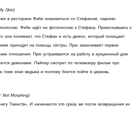
y Skin)
ремя в ресторане Фиби знакомиться со Стефаном, парнем-
тосессию. Фиби идёт на фотосессию к Стефану. Прикоснувшись к
ого она понимает, что Стефан и есть демон, который похищает
время приходят на помощь сёстры. Прю заканчивает первое
 ним отношения. Прю устраивается на работу в аукционный дом
яются демонами. Пайпер смотрит по телевизору фильм про
а тоже злая ведьма и поэтому боится пойти в церковь.
 Not Morphing)
Книгу Таинств». И начинается это сразу же после возвращения их