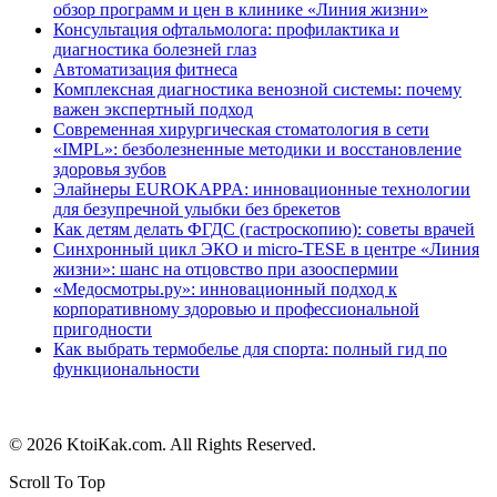
обзор программ и цен в клинике «Линия жизни»
Консультация офтальмолога: профилактика и
диагностика болезней глаз
Автоматизация фитнеса
Комплексная диагностика венозной системы: почему
важен экспертный подход
Современная хирургическая стоматология в сети
«IMPL»: безболезненные методики и восстановление
здоровья зубов
Элайнеры EUROKAPPA: инновационные технологии
для безупречной улыбки без брекетов
Как детям делать ФГДС (гастроскопию): советы врачей
Синхронный цикл ЭКО и micro-TESE в центре «Линия
жизни»: шанс на отцовство при азооспермии
«Медосмотры.ру»: инновационный подход к
корпоративному здоровью и профессиональной
пригодности
Как выбрать термобелье для спорта: полный гид по
функциональности
© 2026 KtoiKak.com. All Rights Reserved.
Scroll To Top