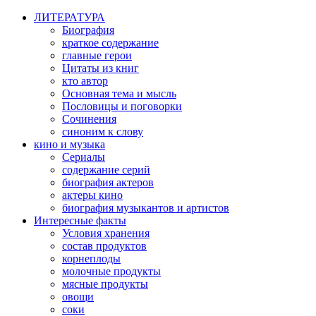
ЛИТЕРАТУРА
Биография
краткое содержание
главные герои
Цитаты из книг
кто автор
Основная тема и мысль
Пословицы и поговорки
Сочинения
синоним к слову
кино и музыка
Сериалы
содержание серий
биография актеров
актеры кино
биография музыкантов и артистов
Интересные факты
Условия хранения
состав продуктов
корнеплоды
молочные продукты
мясные продукты
овощи
соки