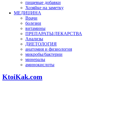
пищевые добавки
Хозяйке на заметку
МЕДИЦИНА
Врачи
болезни
витамины
ПРЕПАРАТЫ/ЛЕКАРСТВА
Анализы
ДИЕТОЛОГИЯ
анатомия и физиология
микробы/бактерии
минералы
аминокислоты
KtoiKak.com