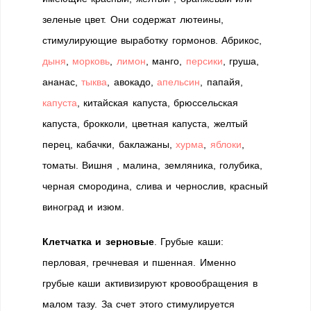
зеленые цвет. Они содержат лютеины,
стимулирующие выработку гормонов. Абрикос,
дыня
,
морковь
,
лимон
, манго,
персики
, груша,
ананас,
тыква
, авокадо,
апельсин
, папайя,
капуста
, китайская капуста, брюссельская
капуста, брокколи, цветная капуста, желтый
перец, кабачки, баклажаны,
хурма
,
яблоки
,
томаты. Вишня , малина, земляника, голубика,
черная смородина, слива и чернослив, красный
виноград и изюм.
Клетчатка и зерновые
. Грубые каши:
перловая, гречневая и пшенная. Именно
грубые каши активизируют кровообращения в
малом тазу. За счет этого стимулируется