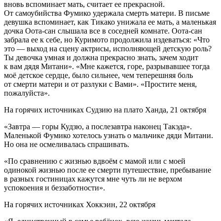
вновь вспоминает мать, считает ее прекрасной.
От самоубийства Фумико удержала смерть матери. В письме
девушка вспоминает, как Тикако унижала ее мать, а маленькая
дочка Оота-сан слышала все в соседней комнате. Оота-сан
забрала ее к себе, но Куримото продолжила издеваться: «Что
это — выход на сцену актрисы, исполняющей детскую роль?
Ты девочка умная и должна прекрасно знать, зачем ходит
к вам дядя Митани». «Мне кажется, горе, разрывавшее тогда
моё детское сердце, было сильнее, чем теперешняя боль
от смерти матери и от разлуки с Вами». «Простите меня,
пожалуйста».
На горячих источниках Судзию на плато Ханда, 21 октября
«Завтра — горы Кудзю, а послезавтра наконец Такэда».
Маленькой Фумико хотелось узнать о мальчике дяди Митани.
Но она не осмеливалась спрашивать.
«По сравнению с жизнью вдвоём с мамой или с моей
одинокой жизнью после ее смерти путешествие, пребывание
в разных гостиницах кажутся мне чуть ли не верхом
успокоения и беззаботности».
На горячих источниках Хоккэин, 22 октября