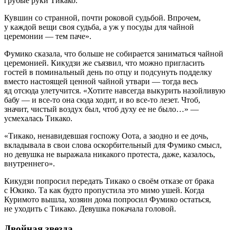
грубые руки Тикако.
Кувшин со странной, почти роковой судьбой. Впрочем,
у каждой вещи своя судьба, а уж у посуды для чайной
церемонии — тем паче».
Фумико сказала, что больше не собирается заниматься чайной
церемонией. Кикудзи же съязвил, что можно пригласить
гостей в поминальный день по отцу и подсунуть подделку
вместо настоящей ценной чайной утвари — тогда весь
яд отсюда улетучится. «Хотите навсегда выкурить назойливую
бабу — и все-то она сюда ходит, и во все-то лезет. Чтоб,
значит, чистый воздух был, чтоб духу ее не было…» —
усмехалась Тикако.
«Тикако, ненавидевшая госпожу Оота, а заодно и ее дочь,
вкладывала в свои слова оскорбительный для Фумико смысл,
но девушка не выражала никакого протеста, даже, казалось,
внутреннего».
Кикудзи попросил передать Тикако о своём отказе от брака
с Юкико. Та как будто пропустила это мимо ушей. Когда
Куримото вышла, хозяин дома попросил Фумико остаться,
не уходить с Тикако. Девушка покачала головой.
Двойная звезда