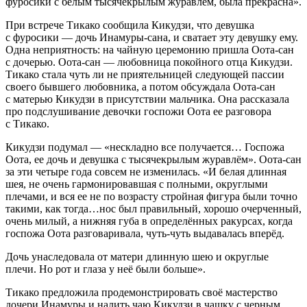
фуросики с белым тысячекрылым журавлём, была прекрасна».
При встрече Тикако сообщила Кикудзи, что девушка
с фуросики — дочь Инамуры-сана, и сватает эту девушку ему.
Одна неприятность: на чайную церемонию пришла Оота-сан
с дочерью. Оота-сан — любовница покойного отца Кикудзи.
Тикако стала чуть ли не приятельницей следующей пассии
своего бывшего любовника, а потом обсуждала Оота-сан
с матерью Кикудзи в присутствии мальчика. Она рассказала
про подслушивание девочки госпожи Оота ее разговора
с Тикако.
Кикудзи подумал — «нескладно все получается… Госпожа
Оота, ее дочь и девушка с тысячекрылым журавлём». Оота-сан
за эти четыре года совсем не изменилась. «И белая длинная
шея, не очень гармонировавшая с полными, округлыми
плечами, и вся ее не по возрасту стройная фигура были точно
такими, как тогда…нос был правильный, хорошо очерченный,
очень милый, а нижняя губа в определённых ракурсах, когда
госпожа Оота разговаривала, чуть-чуть выдавалась вперёд.
Дочь унаследовала от матери длинную шею и округлые
плечи. Но рот и глаза у неё были больше».
Тикако предложила продемонстрировать своё мастерство
дочери Инамуры и налить чаю Кикудзи в чашку с черным