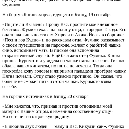
Фумико».
На борту «Коганэ-мару», идущего в Бэппу, 19 сентября
«Ищите ли Вы меня? Прошу Вас, простите моё внезапное
бегство». Фумико ехала на родину отца, в городок Такэда. Его
она знала лишь по стихам Хироси и Акико Йосая в сборнике
«Песни гор Кудзю» и по рассказам отца. Фумико расказывает
о своём путешествии на пароходе, жалеет о разбитой чашке
сино, вспоминает мать. В письме она вспомнила
отвратительный случай. Ещё был жив отец Фумико. К ним
пришла Куримото и увидела на чашке пятна плесени. Тикако
обдала чашку кипятком, но пятна не исчезли. Тогда она
поскребла кожу головы и жирными пальцами протёрла чашку.
Пятна исчезли. Отцу стало ужасно противно. Он сказал, что
больше не сможет пить из этой чашки. Куримото взяла
ее себе.
На горячих источниках в Бэппу, 20 октября
«Мне кажется, что, признав и простив отношения моей
матери с Вашим отцом, я изменила собственному отцу».
Но ее тянет на отцовскую родину.
«Я любила двух людей — маму и Вас, Кикудзи-сан». Фумико