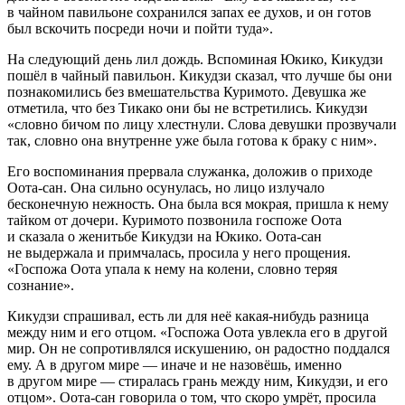
в чайном павильоне сохранился запах ее духов, и он готов
был вскочить посреди ночи и пойти туда».
На следующий день лил дождь. Вспоминая Юкико, Кикудзи
пошёл в чайный павильон. Кикудзи сказал, что лучше бы они
познакомились без вмешательства Куримото. Девушка же
отметила, что без Тикако они бы не встретились. Кикудзи
«словно бичом по лицу хлестнули. Слова девушки прозвучали
так, словно она внутренне уже была готова к браку с ним».
Его воспоминания прервала служанка, доложив о приходе
Оота-сан. Она сильно осунулась, но лицо излучало
бесконечную нежность. Она была вся мокрая, пришла к нему
тайком от дочери. Куримото позвонила госпоже Оота
и сказала о женитьбе Кикудзи на Юкико. Оота-сан
не выдержала и примчалась, просила у него прощения.
«Госпожа Оота упала к нему на колени, словно теряя
сознание».
Кикудзи спрашивал, есть ли для неё какая-нибудь разница
между ним и его отцом. «Госпожа Оота увлекла его в другой
мир. Он не сопротивлялся искушению, он радостно поддался
ему. А в другом мире — иначе и не назовёшь, именно
в другом мире — стиралась грань между ним, Кикудзи, и его
отцом». Оота-сан говорила о том, что скоро умрёт, просила