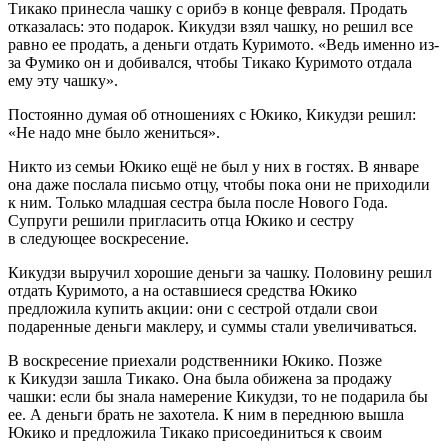
Тикако принесла чашку с орибэ в конце февраля. Продать
отказалась: это подарок. Кикудзи взял чашку, но решил все
равно ее продать, а деньги отдать Куримото. «Ведь именно из-
за Фумико он и добивался, чтобы Тикако Куримото отдала
ему эту чашку».
Постоянно думая об отношениях с Юкико, Кикудзи решил:
«Не надо мне было жениться».
Никто из семьи Юкико ещё не был у них в гостях. В январе
она даже послала письмо отцу, чтобы пока они не приходили
к ним. Только младшая сестра была после Нового Года.
Супруги решили пригласить отца Юкико и сестру
в следующее воскресение.
Кикудзи выручил хорошие деньги за чашку. Половину решил
отдать Куримото, а на оставшиеся средства Юкико
предложила купить акции: они с сестрой отдали свои
подаренные деньги маклеру, и суммы стали увеличиваться.
В воскресение приехали родственники Юкико. Позже
к Кикудзи зашла Тикако. Она была обижена за продажу
чашки: если бы знала намерение Кикудзи, то не подарила бы
ее. А деньги брать не захотела. К ним в переднюю вышла
Юкико и предложила Тикако присоединиться к своим