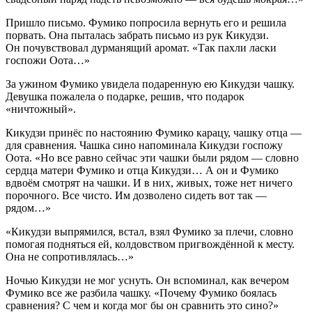
Пришло письмо. Фумико попросила вернуть его и решила
порвать. Она пыталась забрать письмо из рук Кикудзи.
Он почувствовал дурманящий аромат. «Так пахли ласки
госпожи Оота…»
За ужином Фумико увидела подаренную ею Кикудзи чашку.
Девушка пожалела о подарке, решив, что подарок
«ничтожный».
Кикудзи принёс по настоянию Фумико карацу, чашку отца —
для сравнения. Чашка сино напоминала Кикудзи госпожу
Оота. «Но все равно сейчас эти чашки были рядом — словно
сердца матери Фумико и отца Кикудзи… А он и Фумико
вдвоём смотрят на чашки. И в них, живых, тоже нет ничего
порочного. Все чисто. Им дозволено сидеть вот так —
рядом…»
«Кикудзи выпрямился, встал, взял Фумико за плечи, словно
помогая подняться ей, колдовством пригвождённой к месту.
Она не сопротивлялась…»
Ночью Кикудзи не мог уснуть. Он вспоминал, как вечером
Фумико все же разбила чашку. «Почему Фумико боялась
сравнения? С чем и когда мог бы он сравнить это сино?»