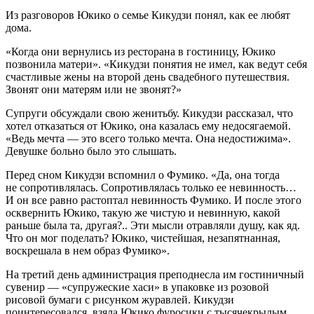
Из разговоров Юкико о семье Кикудзи понял, как ее любят
дома.
«Когда они вернулись из ресторана в гостиницу, Юкико
позвонила матери». «Кикудзи понятия не имел, как ведут себя
счастливые жены на второй день свадебного путешествия.
Звонят они матерям или не звонят?»
Супруги обсуждали свою женитьбу. Кикудзи рассказал, что
хотел отказаться от Юкико, она казалась ему недосягаемой.
«Ведь мечта — это всего только мечта. Она недостижима».
Девушке больно было это слышать.
Перед сном Кикудзи вспомнил о Фумико. «Да, она тогда
не сопротивлялась. Сопротивлялась только ее невинность…
И он все равно растоптал невинность Фумико. И после этого
осквернить Юкико, такую же чистую и невинную, какой
раньше была та, другая?.. Эти мысли отравляли душу, как яд.
Что он мог поделать? Юкико, чистейшая, незапятнанная,
воскрешала в нем образ Фумико».
На третий день администрация преподнесла им гостиничный
сувенир — «супружеские хаси» в упаковке из розовой
рисовой бумаги с рисунком журавлей. Кикудзи
поинтересовался, взяла Юкико фуросики с тысячекрылым