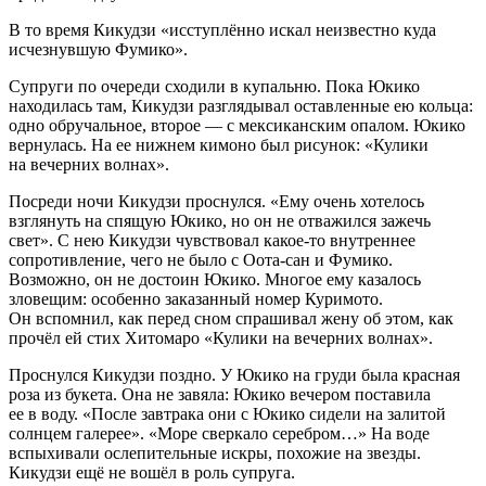
В то время Кикудзи «исступлённо искал неизвестно куда
исчезнувшую Фумико».
Супруги по очереди сходили в купальню. Пока Юкико
находилась там, Кикудзи разглядывал оставленные ею кольца:
одно обручальное, второе — с мексиканским опалом. Юкико
вернулась. На ее нижнем кимоно был рисунок: «Кулики
на вечерних волнах».
Посреди ночи Кикудзи проснулся. «Ему очень хотелось
взглянуть на спящую Юкико, но он не отважился зажечь
свет». С нею Кикудзи чувствовал какое-то внутреннее
сопротивление, чего не было с Оота-сан и Фумико.
Возможно, он не достоин Юкико. Многое ему казалось
зловещим: особенно заказанный номер Куримото.
Он вспомнил, как перед сном спрашивал жену об этом, как
прочёл ей стих Хитомаро «Кулики на вечерних волнах».
Проснулся Кикудзи поздно. У Юкико на груди была красная
роза из букета. Она не завяла: Юкико вечером поставила
ее в воду. «После завтрака они с Юкико сидели на залитой
солнцем галерее». «Море сверкало серебром…» На воде
вспыхивали ослепительные искры, похожие на звезды.
Кикудзи ещё не вошёл в роль супруга.