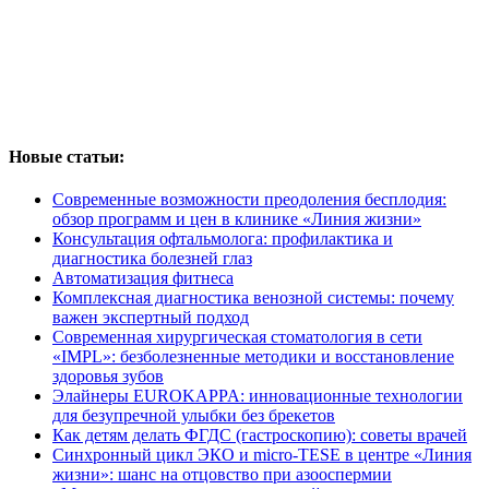
Новые статьи:
Современные возможности преодоления бесплодия:
обзор программ и цен в клинике «Линия жизни»
Консультация офтальмолога: профилактика и
диагностика болезней глаз
Автоматизация фитнеса
Комплексная диагностика венозной системы: почему
важен экспертный подход
Современная хирургическая стоматология в сети
«IMPL»: безболезненные методики и восстановление
здоровья зубов
Элайнеры EUROKAPPA: инновационные технологии
для безупречной улыбки без брекетов
Как детям делать ФГДС (гастроскопию): советы врачей
Синхронный цикл ЭКО и micro-TESE в центре «Линия
жизни»: шанс на отцовство при азооспермии