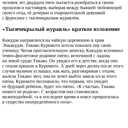
человек лет двадцати пяти пытается разобраться в своем
прошлом и настоящем, выбирая между бывшей любовницей
своего отца, её дочерью и очаровательной девушкой
с фуросики с тысячекрылым журавлём.
«Тысячекрылый журавль» краткое изложение
Кикудзи направлялся на чайную церемонию в храм
Энкакудзи. Тикако Куримото хотела показать ему свою
ученицу. Читая пригласительную записку, Кикудзи вспомнил
темно-фиолетовое родимое пятно, величиной с ладонь
на левой груди Тикако. Он увидел его в детстве, когда они
с отцом пришли к Куримото. А дней через десять после этого
случая мальчик услышал, как мать, разговаривая с отцом,
жалела Тикако: мол, она не хочет выйти замуж из-за этого
пятна. Куримото беспокоило, что первым, что увидит
ее будущий ребёнок, будет это пятно. «К счастью, Тикако
никого не родила». С возрастом она становилась
мужеподобной, «а в последнее время и вовсе превратилась
в существо неопределённого пола».