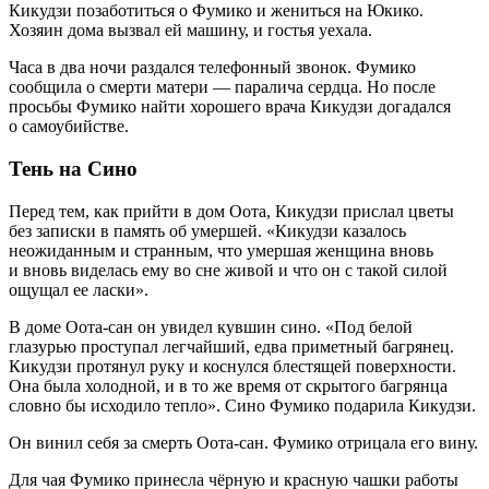
Кикудзи позаботиться о Фумико и жениться на Юкико.
Хозяин дома вызвал ей машину, и гостья уехала.
Часа в два ночи раздался телефонный звонок. Фумико
сообщила о смерти матери — паралича сердца. Но после
просьбы Фумико найти хорошего врача Кикудзи догадался
о самоубийстве.
Тень на Сино
Перед тем, как прийти в дом Оота, Кикудзи прислал цветы
без записки в память об умершей. «Кикудзи казалось
неожиданным и странным, что умершая женщина вновь
и вновь виделась ему во сне живой и что он с такой силой
ощущал ее ласки».
В доме Оота-сан он увидел кувшин сино. «Под белой
глазурью проступал легчайший, едва приметный багрянец.
Кикудзи протянул руку и коснулся блестящей поверхности.
Она была холодной, и в то же время от скрытого багрянца
словно бы исходило тепло». Сино Фумико подарила Кикудзи.
Он винил себя за смерть Оота-сан. Фумико отрицала его вину.
Для чая Фумико принесла чёрную и красную чашки работы