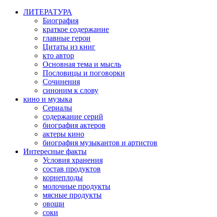
ЛИТЕРАТУРА
Биография
краткое содержание
главные герои
Цитаты из книг
кто автор
Основная тема и мысль
Пословицы и поговорки
Сочинения
синоним к слову
кино и музыка
Сериалы
содержание серий
биография актеров
актеры кино
биография музыкантов и артистов
Интересные факты
Условия хранения
состав продуктов
корнеплоды
молочные продукты
мясные продукты
овощи
соки