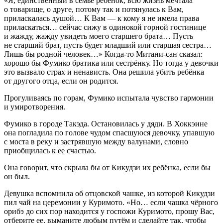
«Я, единственный в семье ребёнок, всю жизнь мечтала
о товарище, о друге, потому так и потянулась к Вам,
приласкалась душой… К Вам — к кому я не имела права
приласкаться… сейчас сижу в одинокой горной гостинице
и жажду, жажду увидеть моего старшего брата… Пусть
не старший брат, пусть будет младший или старшая сестра…
Лишь бы родной человек…» Когда-то Митани-сан сказал:
хорошо бы Фумико братика или сестрёнку. Но тогда у девочки
это вызвало страх и ненависть. Она решила убить ребёнка
от другого отца, если он родится.
Прогуливаясь по горам, Фумико испытала чувство гармонии
и умиротворения.
Фумико в городе Такэда. Остановилась у дяди. В Хоккэине
она погладила по голове чудом спасшуюся девочку, упавшую
с моста в реку и застрявшую между валунами, словно
приобщилась к ее счастью.
Она говорит, что скрыла бы от Кикудзи их ребёнка, если бы
он был.
Девушка вспомнила об отцовской чашке, из которой Кикудзи
пил чай на церемонии у Куримото. «Но… если чашка чёрного
орибэ до сих пор находится у госпожи Куримото, прошу Вас,
отберите ее, выманите любым путём и сделайте так, чтобы