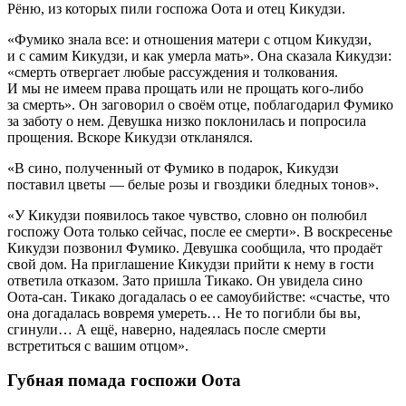
Рёню, из которых пили госпожа Оота и отец Кикудзи.
«Фумико знала все: и отношения матери с отцом Кикудзи,
и с самим Кикудзи, и как умерла мать». Она сказала Кикудзи:
«смерть отвергает любые рассуждения и толкования.
И мы не имеем права прощать или не прощать кого-либо
за смерть». Он заговорил о своём отце, поблагодарил Фумико
за заботу о нем. Девушка низко поклонилась и попросила
прощения. Вскоре Кикудзи откланялся.
«В сино, полученный от Фумико в подарок, Кикудзи
поставил цветы — белые розы и гвоздики бледных тонов».
«У Кикудзи появилось такое чувство, словно он полюбил
госпожу Оота только сейчас, после ее смерти». В воскресенье
Кикудзи позвонил Фумико. Девушка сообщила, что продаёт
свой дом. На приглашение Кикудзи прийти к нему в гости
ответила отказом. Зато пришла Тикако. Он увидела сино
Оота-сан. Тикако догадалась о ее самоубийстве: «счастье, что
она догадалась вовремя умереть… Не то погибли бы вы,
сгинули… А ещё, наверно, надеялась после смерти
встретиться с вашим отцом».
Губная помада госпожи Оота