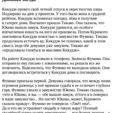
Кикудзи провёл свой летний отпуск в окрестностях озера
Нодзирико на даче у приятеля. У того были жена и грудной
ребёнок. Кикудзи вспоминал поездку, лёжа в полутьме
в галерее дома. Внезапно пришла Тикако. Она сказала, что
Юкико вышла замуж. Кикудзи удивился, но особого
впечатления новость на него не произвела. Потом Куримото
ошеломила Кикудзи новостью о замужестве Фумико. Тикако
продолжала источать яд. Кикудзи не понимал, какой в этом
смысл, ведь обе девушки уже замужем. Тикако же
«продолжала гоняться за мыслями Кикудзи».
На работе Кикудзи позвали к телефону. Звонила Фумико. Она
отправила ему письмо с извинениями, но решила все же
позвонить. Выяснилось, что Фумико не выходила замуж. Они
договорились встретиться у Кикудзи дома и поговорить.
Фумико приехала первой. Девушка говорила, что между ними
огромная разница: у неё мрачная судьба и ее отличает глубина
горя. Фумико узнала о замужестве Юкико. Тикако сказала,
«что и Юкико, и вы — обе вышли замуж, оттого я и поверил
в ваше замужество…Но насчёт Юкико, может, Куримото
сказала правду». Фумико не поверила: «Лжёт она!..
Да и кто же устраивает свадьбу в такую жару? Полный
свадебный наряд надеть невозможно — вся будешь мокрая…»