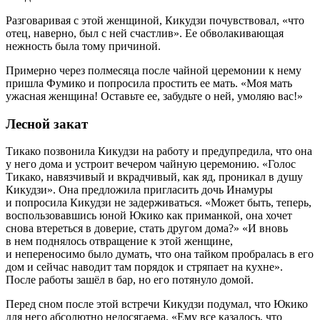
Разговаривая с этой женщиной, Кикудзи почувствовал, «что
отец, наверно, был с ней счастлив». Ее обволакивающая
нежность была тому причиной.
Примерно через полмесяца после чайной церемонии к нему
пришла Фумико и попросила простить ее мать. «Моя мать
ужасная женщина! Оставьте ее, забудьте о ней, умоляю вас!»
Лесной закат
Тикако позвонила Кикудзи на работу и предупредила, что она
у него дома и устроит вечером чайную церемонию. «Голос
Тикако, навязчивый и вкрадчивый, как яд, проникал в душу
Кикудзи». Она предложила пригласить дочь Инамуры
и попросила Кикудзи не задерживаться. «Может быть, теперь,
воспользовавшись юной Юкико как приманкой, она хочет
снова втереться в доверие, стать другом дома?» «И вновь
в нем поднялось отвращение к этой женщине,
и непереносимо было думать, что она тайком пробралась в его
дом и сейчас наводит там порядок и стряпает на кухне».
После работы зашёл в бар, но его потянуло домой.
Перед сном после этой встречи Кикудзи подумал, что Юкико
для него абсолютно недосягаема. «Ему все казалось, что