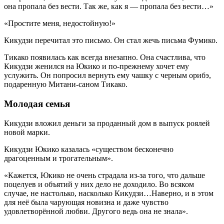
она пропала без вести. Так же, как я — пропала без вести…»
«Простите меня, недостойную!»
Кикудзи перечитал это письмо. Он стал жечь письма Фумико.
Тикако появилась как всегда внезапно. Она счастлива, что
Кикудзи женился на Юкико и по-прежнему хочет ему
услужить. Он попросил вернуть ему чашку с черным орибэ,
подаренную Митани-саном Тикако.
Молодая семья
Кикудзи вложил деньги за проданный дом в выпуск роялей
новой марки.
Кикудзи Юкико казалась «существом бесконечно
драгоценным и трогательным».
«Кажется, Юкико не очень страдала из-за того, что дальше
поцелуев и объятий у них дело не доходило. Во всяком
случае, не настолько, насколько Кикудзи…Наверно, и в этом
для неё была чарующая новизна и даже чувство
удовлетворённой любви. Другого ведь она не знала».