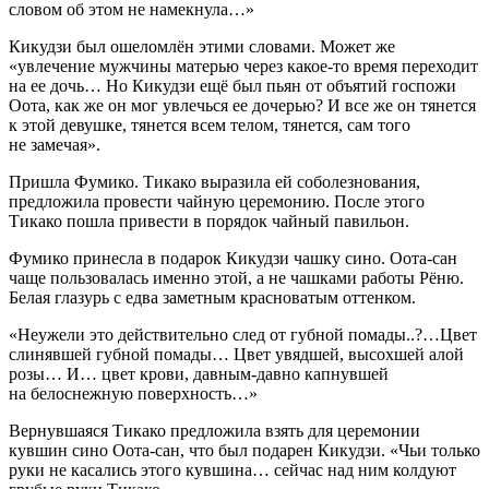
словом об этом не намекнула…»
Кикудзи был ошеломлён этими словами. Может же
«увлечение мужчины матерью через какое-то время переходит
на ее дочь… Но Кикудзи ещё был пьян от объятий госпожи
Оота, как же он мог увлечься ее дочерью? И все же он тянется
к этой девушке, тянется всем телом, тянется, сам того
не замечая».
Пришла Фумико. Тикако выразила ей соболезнования,
предложила провести чайную церемонию. После этого
Тикако пошла привести в порядок чайный павильон.
Фумико принесла в подарок Кикудзи чашку сино. Оота-сан
чаще пользовалась именно этой, а не чашками работы Рёню.
Белая глазурь с едва заметным красноватым оттенком.
«Неужели это действительно след от губной помады..?…Цвет
слинявшей губной помады… Цвет увядшей, высохшей алой
розы… И… цвет крови, давным-давно капнувшей
на белоснежную поверхность…»
Вернувшаяся Тикако предложила взять для церемонии
кувшин сино Оота-сан, что был подарен Кикудзи. «Чьи только
руки не касались этого кувшина… сейчас над ним колдуют