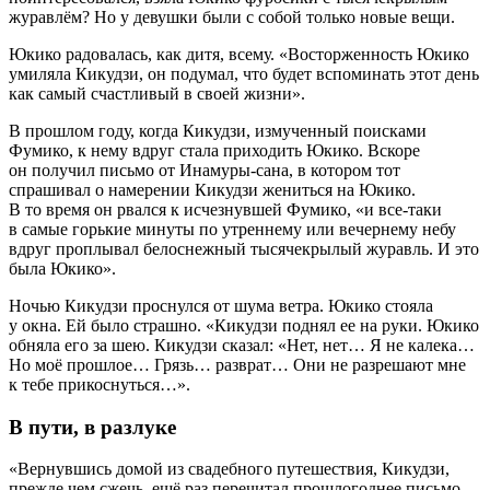
журавлём? Но у девушки были с собой только новые вещи.
Юкико радовалась, как дитя, всему. «Восторженность Юкико
умиляла Кикудзи, он подумал, что будет вспоминать этот день
как самый счастливый в своей жизни».
В прошлом году, когда Кикудзи, измученный поисками
Фумико, к нему вдруг стала приходить Юкико. Вскоре
он получил письмо от Инамуры-сана, в котором тот
спрашивал о намерении Кикудзи жениться на Юкико.
В то время он рвался к исчезнувшей Фумико, «и все-таки
в самые горькие минуты по утреннему или вечернему небу
вдруг проплывал белоснежный тысячекрылый журавль. И это
была Юкико».
Ночью Кикудзи проснулся от шума ветра. Юкико стояла
у окна. Ей было страшно. «Кикудзи поднял ее на руки. Юкико
обняла его за шею. Кикудзи сказал: «Нет, нет… Я не калека…
Но моё прошлое… Грязь… разврат… Они не разрешают мне
к тебе прикоснуться…».
В пути, в разлуке
«Вернувшись домой из свадебного путешествия, Кикудзи,
прежде чем сжечь, ещё раз перечитал прошлогоднее письмо