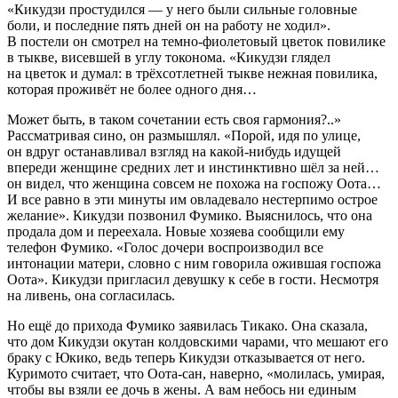
«Кикудзи простудился — у него были сильные головные
боли, и последние пять дней он на работу не ходил».
В постели он смотрел на темно-фиолетовый цветок повилике
в тыкве, висевшей в углу токонома. «Кикудзи глядел
на цветок и думал: в трёхсотлетней тыкве нежная повилика,
которая проживёт не более одного дня…
Может быть, в таком сочетании есть своя гармония?..»
Рассматривая сино, он размышлял. «Порой, идя по улице,
он вдруг останавливал взгляд на какой-нибудь идущей
впереди женщине средних лет и инстинктивно шёл за ней…
он видел, что женщина совсем не похожа на госпожу Оота…
И все равно в эти минуты им овладевало нестерпимо острое
желание». Кикудзи позвонил Фумико. Выяснилось, что она
продала дом и переехала. Новые хозяева сообщили ему
телефон Фумико. «Голос дочери воспроизводил все
интонации матери, словно с ним говорила ожившая госпожа
Оота». Кикудзи пригласил девушку к себе в гости. Несмотря
на ливень, она согласилась.
Но ещё до прихода Фумико заявилась Тикако. Она сказала,
что дом Кикудзи окутан колдовскими чарами, что мешают его
браку с Юкико, ведь теперь Кикудзи отказывается от него.
Куримото считает, что Оота-сан, наверно, «молилась, умирая,
чтобы вы взяли ее дочь в жены. А вам небось ни единым