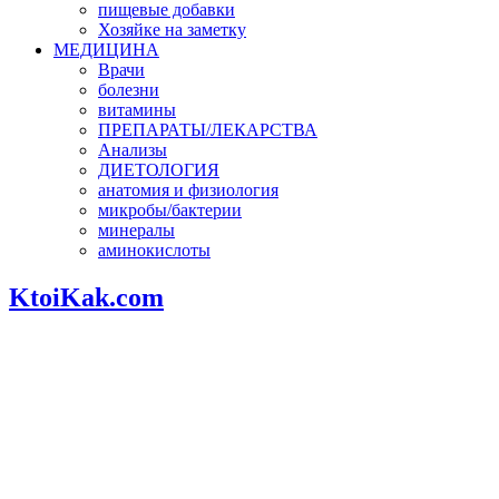
пищевые добавки
Хозяйке на заметку
МЕДИЦИНА
Врачи
болезни
витамины
ПРЕПАРАТЫ/ЛЕКАРСТВА
Анализы
ДИЕТОЛОГИЯ
анатомия и физиология
микробы/бактерии
минералы
аминокислоты
KtoiKak.com