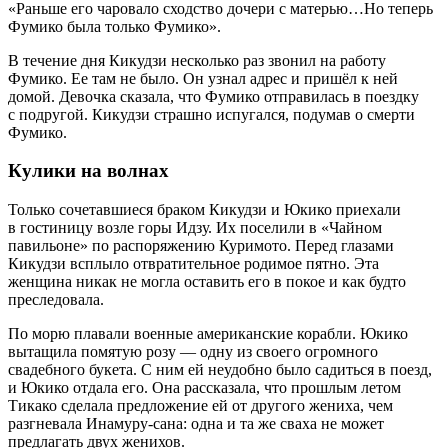
«Раньше его чаровало сходство дочери с матерью…Но теперь
Фумико была только Фумико».
В течение дня Кикудзи несколько раз звонил на работу
Фумико. Ее там не было. Он узнал адрес и пришёл к ней
домой. Девочка сказала, что Фумико отправилась в поездку
с подругой. Кикудзи страшно испугался, подумав о смерти
Фумико.
Кулики на волнах
Только сочетавшиеся браком Кикудзи и Юкико приехали
в гостиницу возле горы Идзу. Их поселили в «Чайном
павильоне» по распоряжению Куримото. Перед глазами
Кикудзи всплыло отвратительное родимое пятно. Эта
женщина никак не могла оставить его в покое и как будто
преследовала.
По морю плавали военные американские корабли. Юкико
вытащила помятую розу — одну из своего огромного
свадебного букета. С ним ей неудобно было садиться в поезд,
и Юкико отдала его. Она рассказала, что прошлым летом
Тикако сделала предложение ей от другого жениха, чем
разгневала Инамуру-сана: одна и та же сваха не может
предлагать двух женихов.