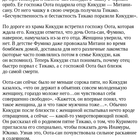
орибэ. Ее госпожа Оота подарила отцу Кикудзи — Митани-
сану. От него чашку в свою очередь получила Тикако.
«Бесчувственность и бестактность Тикако поразили Кикудзи».
По дороге из храма Кикудзи встретил госпожу Оота, которая
ждала его. Кикудзи отметил, что дочь Оота-сан, Фумико,
наверное, намучалась из-за его отца. Женщина уверила, что
нет. В детстве Фумико даже провожала Митани во время
бомбёжек домой, доставала для него различные лакомства
(которые часто появлялись потом в семье Кикудзи, как
он вспомнил). Теперь Кикудзи стал понимать, почему отец
быстро порвал с Тикако, а с госпожой Оота был близок
до самой смерти.
Оота-сан сейчас было не меньше сорока пяти, но Кикудзи
казалось, «что он держит в объятиях совсем молоденькую
женщину, гораздо моложе него…он чувствовал себя
совершенно свободно». «Кажется, он впервые понял, что
такое женщина, да и что такое мужчина тоже…». Обычно
Кикудзи после близости с женщиной испытывал нечто вроде
отвращения, а сейчас — какой-то умиротворяющий покой.
Он рассказал ей о родимом пятне Тикако, о том, что Куримото
пригласила его специально, чтобы показать дочь Инамуры,
Юкико. Узнав это, Оота-сан почувствовала сильное раскаяние
в содеянном.