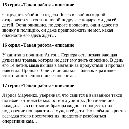
15 серия «Такая работа» описание
Сотрудник убойного отдела Лосев в свой выходной
отправляется в гости к новой подруге с подарками для её
детей. Остановившись по дороге проверить один адрес по
звонку в полицию, он даже предположить не мог, какая
опасность его здесь ждёт…
16 серия «Такая работа» описание
У капитана полиции Антона Лернера есть незаживающая
душевная травма, которая не даёт ему жить спокойно. В день
его 14-летия, мама вышла в магазин за продуктами и пропала
навсегда. Прошло 16 лет, и он оказался близок к разгадке
этого таинственного исчезновения…
17 серия «Такая работа» описание
Лариса Марченко, уверенная, что садится в вызванное такси,
погибает от ножа безжалостного убийцы. До гибели она
находилась в состоянии бракоразводного процесса, под
подозрение попадают и её муж, и её дети. Но в чём же кроется
разгадка этого преступления, предстоит разобраться
оперативникам…