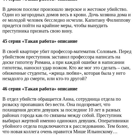
В дачном поселке произошло зверское и жестокое убийство.
Один из загородных домов весь в крови. Дочь хозяина дома и
ее молодой человек бесследно исчезли. Капитану Филиппову
придется пойти на крайние меры, чтобы вынудить
преступника признать свою вину.
45 серия «Такая работа» описание
В своей квартире убит профессор-математик Соловьев. Перед
убийством преступник заставил профессора написать на
доске гипотезу Римана, а при каждой ошибке в написании
гипотезы, наносил удар ножом. Кто же мог это сделать – сын,
обиженные студенты, «жрица любви», которая была у него
незадолго до смерти, или кто-то другой?
46 серия «Такая работа» описание
В отдел убийств обращается Анна, сотрудница отдела по
розыску пропавших без вести. Она подозревает, что
похищения десяти девушек за последние 10 лет в разных
районах города как-то связаны между собой. Преступник
выбирал жертвой именно одиноких девушек. Оперативники
убойного отдела подключаются к расследованию. Тем более,
что новая коллега очень нравится Мише Ильинскому…