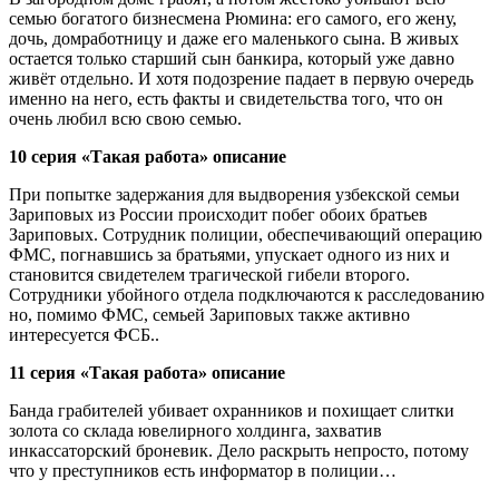
семью богатого бизнесмена Рюмина: его самого, его жену,
дочь, домработницу и даже его маленького сына. В живых
остается только старший сын банкира, который уже давно
живёт отдельно. И хотя подозрение падает в первую очередь
именно на него, есть факты и свидетельства того, что он
очень любил всю свою семью.
10 серия «Такая работа» описание
При попытке задержания для выдворения узбекской семьи
Зариповых из России происходит побег обоих братьев
Зариповых. Сотрудник полиции, обеспечивающий операцию
ФМС, погнавшись за братьями, упускает одного из них и
становится свидетелем трагической гибели второго.
Сотрудники убойного отдела подключаются к расследованию
но, помимо ФМС, семьей Зариповых также активно
интересуется ФСБ..
11 серия «Такая работа» описание
Банда грабителей убивает охранников и похищает слитки
золота со склада ювелирного холдинга, захватив
инкассаторский броневик. Дело раскрыть непросто, потому
что у преступников есть информатор в полиции…