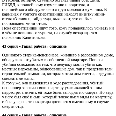
В ГАЗели, которую случайно останавливает сотрудник
ГИБДД, к полнейшему изумлению и водителя, и
полицейского обнаруживается труп молодого мужчины. В
карманах у убитого оперативники находят визитку мини-
отеля «Залив» и, зайдя туда, выясняют, что он был
постояльцем мини-отеля.
Пока оперативники ищут того, кому понадобилось убивать ни
в чём не повинного туриста, на службу возвращается
полковник Калитникова.
43 серия «Такая работа» описание
Одинокого старика-пенсионера, жившего в расселённом доме,
обнаруживают убитым в собственной квартире. Поиски
убийцы осложняются тем, что дедушку могли убить как
местные наркоманы, облюбовавшие дом, так и представители
строительной компании, которая хотела дом снести, а дедушка
съезжать не желал.
К тому же, как выясняется в ходе расследования, убитый
пенсионер завещал свою квартиру ухаживавшей за ним
медсестре, а значит, ей тоже была выгодна его смерть. Но ведь
у него был ещё и сын, который также имел виды на квартиру,
и был уверен, что квартира достанется именно ему в случае
смерти отца.
44 серия «Такая работа» описание