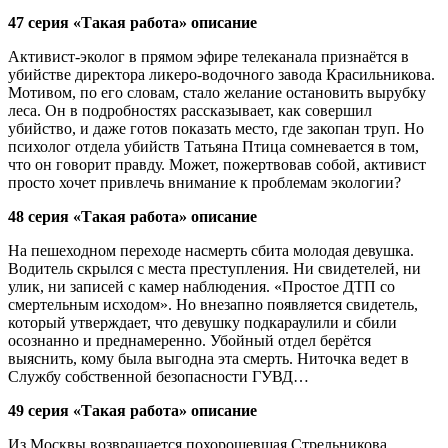
47 серия «Такая работа» описание
Активист-эколог в прямом эфире телеканала признаётся в
убийстве директора ликеро-водочного завода Красильникова.
Мотивом, по его словам, стало желание остановить вырубку
леса. Он в подробностях рассказывает, как совершил
убийство, и даже готов показать место, где закопан труп. Но
психолог отдела убийств Татьяна Птица сомневается в том,
что он говорит правду. Может, пожертвовав собой, активист
просто хочет привлечь внимание к проблемам экологии?
48 серия «Такая работа» описание
На пешеходном переходе насмерть сбита молодая девушка.
Водитель скрылся с места преступления. Ни свидетелей, ни
улик, ни записей с камер наблюдения. «Простое ДТП со
смертельным исходом». Но внезапно появляется свидетель,
который утверждает, что девушку подкараулили и сбили
осознанно и преднамеренно. Убойный отдел берётся
выяснить, кому была выгодна эта смерть. Ниточка ведет в
Службу собственной безопасности ГУВД…
49 серия «Такая работа» описание
Из Москвы возвращается похорошевшая Стрельникова.