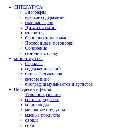
ЛИТЕРАТУРА
Биография
краткое содержание
главные герои
Цитаты из книг
кто автор
Основная тема и мысль
Пословицы и поговорки
Сочинения
синоним к слову
кино и музыка
Сериалы
содержание серий
биография актеров
актеры кино
биография музыкантов и артистов
Интересные факты
Условия хранения
состав продуктов
корнеплоды
молочные продукты
мясные продукты
овощи
соки