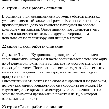
21 серия «Такая работа» описание
В больнице, при невыясненных до конца обстоятельствах,
умирает известный хоккеист Громов. В связи с резонансом
произошедшего, дело об убийстве находится на особом
контроле у начальства. Оперативники погружаются в мир
хоккея и видят его несколько с другой стороны, чем
показывают по телевизору или пишут в газетах…
22 серия «Такая работа» описание
Сержант Полина Куприянова приводит в убойный отдел
свою знакомую, которая с плачем рассказывает о том, что одну
из её клиенток похитили и теперь где-то жестоко пытают и
грозят убийством. Постепенно выясняется, что обо всех этих
ужасах ей поведали… карты таро, на которых она гадает
профессионально.
Оперативники относятся к её словам с иронией и недоверием,
потому как ничего конкретного она сообщить не может. Но
спустя недолгое время находят труп молодой женщины, по
особым приметам чрезвычайно похожей на ту, о которой
рассказывала таролог..
23 серия «Такая работа» описание