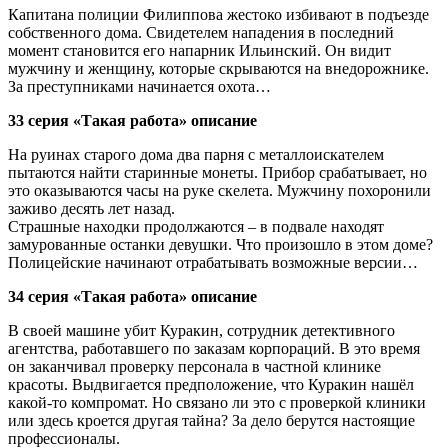
Капитана полиции Филиппова жестоко избивают в подъезде
собственного дома. Свидетелем нападения в последний
момент становится его напарник Ильинский. Он видит
мужчину и женщину, которые скрываются на внедорожнике.
За преступниками начинается охота…
33 серия «Такая работа» описание
На руинах старого дома два парня с металлоискателем
пытаются найти старинные монеты. Прибор срабатывает, но
это оказываются часы на руке скелета. Мужчину похоронили
заживо десять лет назад.
Страшные находки продолжаются – в подвале находят
замурованные останки девушки. Что произошло в этом доме?
Полицейские начинают отрабатывать возможные версии…
34 серия «Такая работа» описание
В своей машине убит Куракин, сотрудник детективного
агентства, работавшего по заказам корпораций. В это время
он заканчивал проверку персонала в частной клинике
красоты. Выдвигается предположение, что Куракин нашёл
какой-то компромат. Но связано ли это с проверкой клиники
или здесь кроется другая тайна? За дело берутся настоящие
профессионалы.