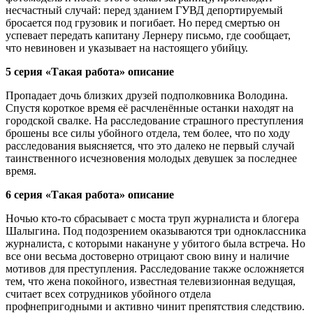
несчастный случай: перед зданием ГУВД депортируемый
бросается под грузовик и погибает. Но перед смертью он
успевает передать капитану Лернеру письмо, где сообщает,
что невиновен и указывает на настоящего убийцу.
5 серия «Такая работа» описание
Пропадает дочь близких друзей подполковника Володина.
Спустя короткое время её расчленённые останки находят на
городской свалке. На расследование страшного преступления
брошены все силы убойного отдела, тем более, что по ходу
расследования выясняется, что это далеко не первый случай
таинственного исчезновения молодых девушек за последнее
время.
6 серия «Такая работа» описание
Ночью кто-то сбрасывает с моста труп журналиста и блогера
Шалыгина. Под подозрением оказываются три одноклассника
журналиста, с которыми накануне у убитого была встреча. Но
все они весьма достоверно отрицают свою вину и наличие
мотивов для преступления. Расследование также осложняется
тем, что жена покойного, известная телевизионная ведущая,
считает всех сотрудников убойного отдела
профнепригодными и активно чинит препятствия следствию.