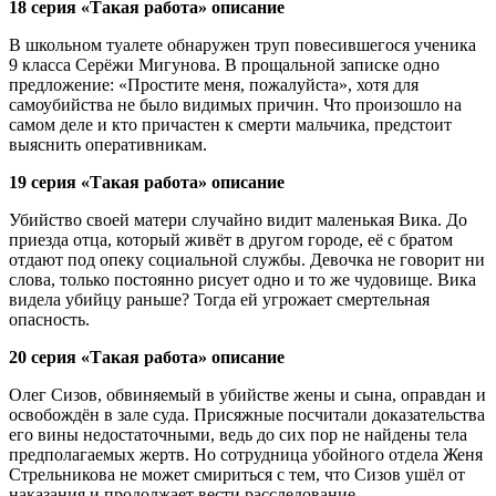
18 серия «Такая работа» описание
В школьном туалете обнаружен труп повесившегося ученика
9 класса Серёжи Мигунова. В прощальной записке одно
предложение: «Простите меня, пожалуйста», хотя для
самоубийства не было видимых причин. Что произошло на
самом деле и кто причастен к смерти мальчика, предстоит
выяснить оперативникам.
19 серия «Такая работа» описание
Убийство своей матери случайно видит маленькая Вика. До
приезда отца, который живёт в другом городе, её с братом
отдают под опеку социальной службы. Девочка не говорит ни
слова, только постоянно рисует одно и то же чудовище. Вика
видела убийцу раньше? Тогда ей угрожает смертельная
опасность.
20 серия «Такая работа» описание
Олег Сизов, обвиняемый в убийстве жены и сына, оправдан и
освобождён в зале суда. Присяжные посчитали доказательства
его вины недостаточными, ведь до сих пор не найдены тела
предполагаемых жертв. Но сотрудница убойного отдела Женя
Стрельникова не может смириться с тем, что Сизов ушёл от
наказания и продолжает вести расследование.