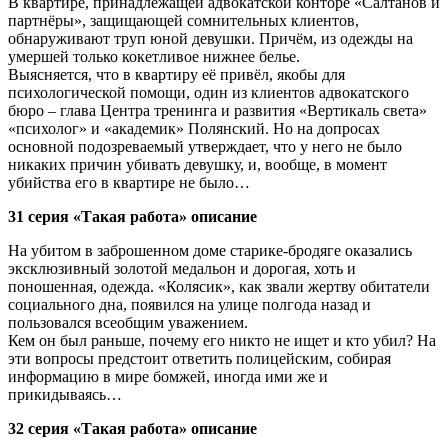
В квартире, принадлежащей адвокатской конторе «Салтанов и
партнёры», защищающей сомнительных клиентов,
обнаруживают труп юной девушки. Причём, из одежды на
умершей только кокетливое нижнее белье.
Выясняется, что в квартиру её привёл, якобы для
психологической помощи, один из клиентов адвокатского
бюро – глава Центра тренинга и развития «Вертикаль света»
«психолог» и «академик» Полянский. Но на допросах
основной подозреваемый утверждает, что у него не было
никаких причин убивать девушку, и, вообще, в момент
убийства его в квартире не было…
31 серия «Такая работа» описание
На убитом в заброшенном доме старике-бродяге оказались
эксклюзивный золотой медальон и дорогая, хоть и
поношенная, одежда. «Колясик», как звали жертву обитатели
социального дна, появился на улице полгода назад и
пользовался всеобщим уважением.
Кем он был раньше, почему его никто не ищет и кто убил? На
эти вопросы предстоит ответить полицейским, собирая
информацию в мире бомжей, иногда ими же и
прикидываясь…
32 серия «Такая работа» описание