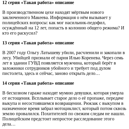
12 серия «Такая работа» описание
В производственном цехе находят мёртвым нового
заключенного Макеева. Информация о нём вызывает у
полицейских вопросы: как мог насильник-педофил,
осуждённый на 12 лет, попасть в колонию общего режима? И
кто его раскусил?
13 серия «Такая работа» описание
В 2007 году Ольгу Латышеву убили, расчленили и закопали в
лесу. Убийцей признали её парня Илью Коренева. Через семь
лет в здании ГУВД появляется мужчина, который берёт в
заложники сотрудников убойного и требует под дулом
пистолета, здесь и сейчас, заново открыть дело…
14 серия «Такая работа» описание
В бесхозном гараже находят мумию девушки, которая умерла
от истощения. Всплывает старое дело о её пропаже, передаче
выкупа и несостоявшемся возвращении. Рюкзак с выкупом в
назначенное время забрал мотоциклист, который потом сквозь
землю провалился. Похитителей по свежим следам не нашли.
Полицейским предстоит непростое расследование этого
дела…