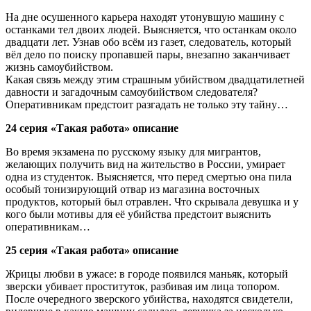
На дне осушенного карьера находят утонувшую машину с
останками тел двоих людей. Выясняется, что останкам около
двадцати лет. Узнав обо всём из газет, следователь, который
вёл дело по поиску пропавшей пары, внезапно заканчивает
жизнь самоубийством.
Какая связь между этим страшным убийством двадцатилетней
давности и загадочным самоубийством следователя?
Оперативникам предстоит разгадать не только эту тайну…
24 серия «Такая работа» описание
Во время экзамена по русскому языку для мигрантов,
желающих получить вид на жительство в России, умирает
одна из студенток. Выясняется, что перед смертью она пила
особый тонизирующий отвар из магазина восточных
продуктов, который был отравлен. Что скрывала девушка и у
кого были мотивы для её убийства предстоит выяснить
оперативникам…
25 серия «Такая работа» описание
Жрицы любви в ужасе: в городе появился маньяк, который
зверски убивает проституток, разбивая им лица топором.
После очередного зверского убийства, находятся свидетели,