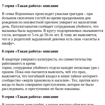
7 серия «Такая работа» описание
В семье Ворониных происходит ужасная трагедия – при
большом скоплении гостей во время празднования дня
рождения по неизвестной причине умирает их малолетняя
дочь. Патологоанатом сообщает сотрудникам убойного, что
малышка была задушена. В кругу подозреваемых оказываются
гости, которым от 5-ти до 50-ти лет. К тому же выясняется,
что и у родителей задушенной девочки есть свои «скелеты в
шкафу».
8 серия «Такая работа» описание
В квартире умершего культуриста, по совместительству
работавшего в крема
тории, сотрудники убойного отдела находят несколько урн с
прахом. Пока они пытаются выяснить, чей это прах,
выясняется, что погибший входил в некое тайное интернет-
сообщество «жертв произвола и насилия». Тех, против кого
когда-то было совершено преступление, которое не было
расследовано, и преступники не были наказаны.
9 серия «Такая работа» описание
В загородном доме грабят, а потом жестоко убивают всю