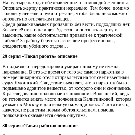
На пустыре находят обезглавленное тело молодой женщины.
Опознать жертву практически нереально. Тем более, помимо
головы у нее ещё и руки отрезаны, чтобы было невозможно
опознать по отпечаткам пальцев.
Среди разыскиваемых пропавших без вести, подходящих нет.
Значит, её никто не ищет. Удастся ли опознать жертву и
выяснить, какие обстоятельства привели её к трагической
гибели? За работу берутся настоящие профессионалы,
следователи убойного отдела…
29 серия «Такая работа» описание
В подъезде от передозировки умирает никому не нужная
наркоманка. В это же время от того же самого наркотика в
номере шикарного отеля отправляется на тот свет известный
судья Лукинский. Следствие выясняет, что в наркотик было
подмешано ядовитое вещество, от которого они и скончались.
К расследованию подключается полковник Волынский, ведь
он готовится занять место полковника Калитниковой, которая
уезжает в Москву в длительную командировку. И хотя никто,
кажется, не рад этим новым обстоятельствам, помощь
полковника оказывается очень ощутима.
30 серия «Такая работа» описание