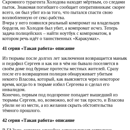
Скромного турагента Холодова находят мёртвым, со следами
пыток. Знакомая погибшего сообщает оперативникам: скорее
всего, он был убит из-за того, что пытался спасти свою
возлюбленную от секс-рабства.
Вчера у него появился реальный компромат на владельцев
борделя, но Холодов был убит, а компромат исчез. Теперь
задача полицейских – найти ноутбук с компроматом, в
котором речь идёт о таинственных «Каракумах».
41 серия «Такая работа» описание
Из тюрьмы после долгих лет заключения возвращается маньяк
и педофил Сергеев и как ни в чём ни бывало поселяется в
своём доме под бурные протесты местных жителей. Сразу
после его возвращения полиция обнаруживает убитым
некоего Власова, который, как выясняется через некоторое
время, когда-то в тюрьме избил Сергеева и сделал его
инвалидом.
Конечно, первым под подозрение попадает вышедший из
тюрьмы Сергеев, но, возможно, всё не так просто, и Власова
убили не из мести, а из желания скрыть обстоятельства
тёмного прошлого.
42 серия «Такая работа» описание