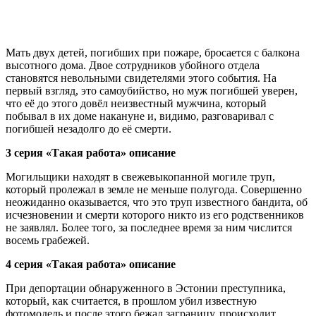
Мать двух детей, погибших при пожаре, бросается с балкона
высотного дома. Двое сотрудников убойного отдела
становятся невольными свидетелями этого события. На
первый взгляд, это самоубийство, но муж погибшей уверен,
что её до этого довёл неизвестный мужчина, который
побывал в их доме накануне и, видимо, разговаривал с
погибшей незадолго до её смерти.
3 серия «Такая работа» описание
Могильщики находят в свежевыкопанной могиле труп,
который пролежал в земле не меньше полугода. Совершенно
неожиданно оказывается, что это труп известного бандита, об
исчезновении и смерти которого никто из его родственников
не заявлял. Более того, за последнее время за ним числится
восемь грабежей.
4 серия «Такая работа» описание
При депортации обнаруженного в Эстонии преступника,
который, как считается, в прошлом убил известную
фотомодель и после этого бежал заграницу, происходит