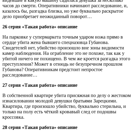
видевшие в какую машину садилась девушка за несколько
часов до смерти. Оперативники начинают расследование, и,
казалось бы, разгадка близка, но уже буквально раскрытое
дело приобретает неожиданный поворот…
26 серия «Такая работа» описание
На парковке у супермаркета точным ударом ножа прямо в
сердце убита жена бывшего спецназовца Губанова.
Свидетелей нет, убийство произошло вне зоны видимости
камер наблюдения. На ограбление это не похоже, так как у
убитой ничего не похищено. В чем же кроется разгадка этого
преступления? Может в отнюдь не безупречном прошлом
Губанова? Оперативникам предстоит непростое
расследование…
27 серия «Такая работа» описание
В собственной квартире убита присяжная по делу о жестоком
изнасиловании молодой девушки братьями Зарецкими.
Квартира, где произошло убийство, буквально стерильна, и
только на полу есть чёткий кровавый след от подошвы
кроссовка.
28 серия «Такая работа» описание