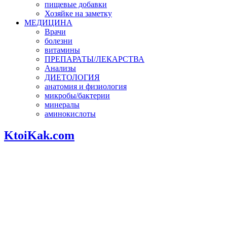
пищевые добавки
Хозяйке на заметку
МЕДИЦИНА
Врачи
болезни
витамины
ПРЕПАРАТЫ/ЛЕКАРСТВА
Анализы
ДИЕТОЛОГИЯ
анатомия и физиология
микробы/бактерии
минералы
аминокислоты
KtoiKak.com