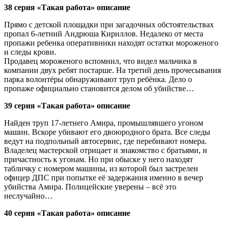
38 серия «Такая работа» описание
Прямо с детской площадки при загадочных обстоятельствах
пропал 6-летний Андрюша Кириллов. Недалеко от места
пропажи ребенка оперативники находят остатки мороженого
и следы крови.
Продавец мороженого вспомнил, что видел мальчика в
компании двух ребят постарше. На третий день прочесывания
парка волонтёры обнаруживают труп ребёнка. Дело о
пропаже официально становится делом об убийстве…
39 серия «Такая работа» описание
Найден труп 17-летнего Амира, промышлявшего угоном
машин. Вскоре убивают его двоюродного брата. Все следы
ведут на подпольный автосервис, где перебивают номера.
Владелец мастерской отрицает и знакомство с братьями, и
причастность к угонам. Но при обыске у него находят
табличку с номером машины, из которой был застрелен
офицер ДПС при попытке её задержания именно в вечер
убийства Амира. Полицейские уверены – всё это
неслучайно…
40 серия «Такая работа» описание