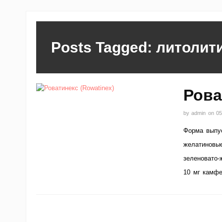
Posts Tagged: литолит
Рова
by
admin
on
05
Форма выпус
желатиновые
зеленовато-
10 мг камфе