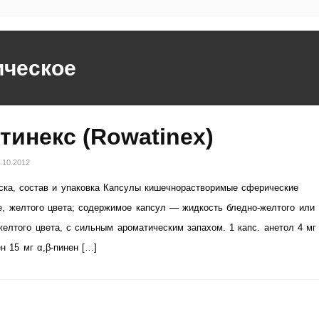
ическое
тинекс (Rowatinex)
.10.2012
ка, состав и упаковка Капсулы кишечнорастворимые сферические
, желтого цвета; содержимое капсул — жидкость бледно-желтого или
желтого цвета, с сильным ароматическим запахом. 1 капс. анетол 4 мг
н 15 мг α,β-пинен […]