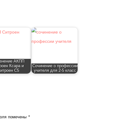
внение АКПП
роен Ксара и
Сочинение о профессии
итроен С5
учителя для 2-5 класс
поля помечены
*