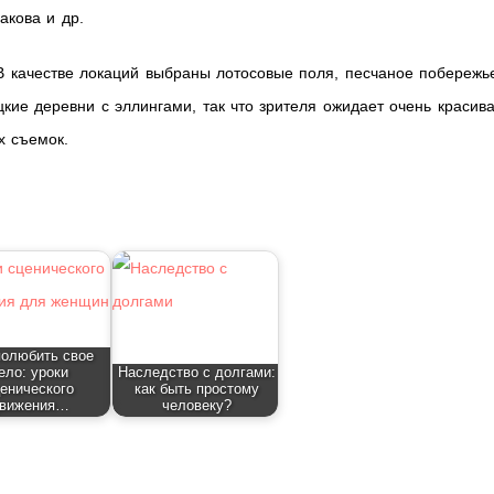
акова и др.
В качестве локаций выбраны лотосовые поля, песчаное побережь
ие деревни с эллингами, так что зрителя ожидает очень красив
х съемок.
полюбить свое
ело: уроки
Наследство с долгами:
енического
как быть простому
вижения…
человеку?