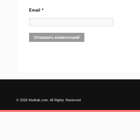
Email
*
© 2026 KtoiKak.com. All Rights Reserved.