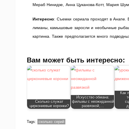
Мераб Нинидзе, Анна Цуканова-Котт, Мария Шум
Интересно
: Съемки сериала проходят в Анапе. 
лиманы, камышовые заросли и необычные рыбацк
картинка. Также предполагается много подводны
Вам может быть интересно:
Как 
Искусство обмана:
т
Сколько служат
фильмы с неожиданной
сц
циркониевые коронки?
развязкой,…
д
Tags:
сколько серий