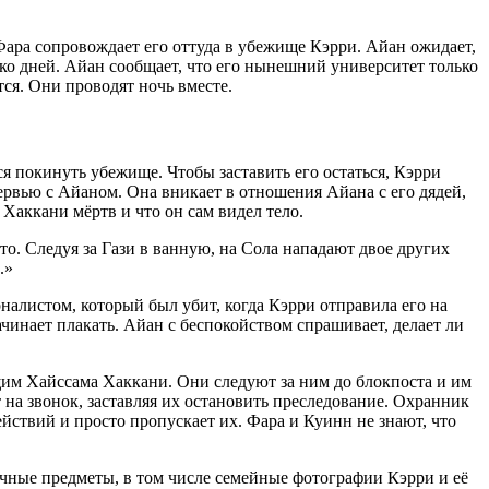
Фара сопровождает его оттуда в убежище Кэрри. Айан ожидает,
лько дней. Айан сообщает, что его нынешний университет только
тся. Они проводят ночь вместе.
ся покинуть убежище. Чтобы заставить его остаться, Кэрри
тервью с Айаном. Она вникает в отношения Айана с его дядей,
Хаккани мёртв и что он сам видел тело.
. Следуя за Гази в ванную, на Сола нападают двое других
.»
рналистом, который был убит, когда Кэрри отправила его на
чинает плакать. Айан с беспокойством спрашивает, делает ли
им Хайссама Хаккани. Они следуют за ним до блокпоста и им
 на звонок, заставляя их остановить преследование. Охранник
йствий и просто пропускает их. Фара и Куинн не знают, что
чные предметы, в том числе семейные фотографии Кэрри и её