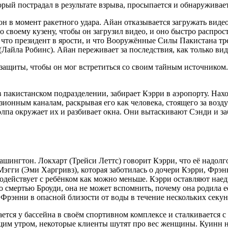
й пострадал в результате взрыва, просыпается и обнаруживает, ч
он в момент ракетного удара. Айан отказывается загружать виде
о своему кузену, чтобы он загрузил видео, и оно быстро распрост
 что президент в ярости, и что Вооружённые Силы Пакистана тр
айла Робинс). Айан переживает за последствия, как только вид
защиты, чтобы он мог встретиться со своим тайным источником. 
пакистанском подразделении, забирает Кэрри в аэропорту. Нахо
изионным каналам, раскрывая его как человека, стоящего за воз
 толпа окружает их и разбивает окна. Они вытаскивают Сэнди и з
ашингтон. Локхарт (Трейси Леттс) говорит Кэрри, что её надол
е Мэгги (Эми Харгривз), которая заботилась о дочери Кэрри, Фрэ
одействует с ребёнком как можно меньше. Кэрри оставляют наед
со смертью Броуди, она не может вспомнить, почему она родила е
у Фрэнни в опасной близости от воды в течение нескольких секу
ся у бассейна в своём спортивном комплексе и сталкивается с х
щим утром, некоторые клиенты шутят про вес женщины. Куинн на