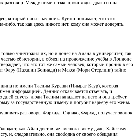
х разговор. Между ними позже происходит драка и она
део, который носит наушник. Куинн понимает, что этот
-либо, так как здесь никого нет, кому она может доверять.
 только уничтожил их, но и донёс на Айана в университет, так
ь частью её истории, в обмен на продолжение учёбы в Лондоне
верждает, что это тот же самый человек, который проник в его
осит Фару (Назанин Бониади) и Макса (Мори Стерлинг) тайно
нщина по имени Тасним Куреши (Нимрат Каур), которая
 обмен информацией. Деннис отказывается отвечать, и
 дней спустя, люди Тасним нападают на него и она требует,
рьму за государственную измену и погубит карьеру его жены.
слушивать разговоры Фархада. Однако, Фархад получает звонок
блюдает, как Айан доставляет мешок своему дяде, Хайссаму
ту, и, следовательно, она свободна от своего обещания