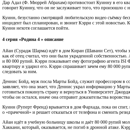
Дар Адал (Ф. Мюррей Абрахам) противостоит Куинну в его ква
говорит Куинну, что он не заслуживает того, что произошло с 
Куинн, безустанно смотрящий любительскую видео съёмку беспо
инцидент был спланирован, и звонит Кэрри с этой новостью. Кэ
Куинн нехотя соглашается пойти.
4 серия «Родина 4 » описание
Айан (Сурадж Шарма) идёт в дом Киран (Шавани Сет), чтобы заб
как её отец считал, что они были украденной собственностью.
и 80 000 рупий. Кэрри показывает ему фотографию агента ISI Ф
квартиру и ударил его. Кэрри спрашивает зачем ему 80 000 ру
следовать за ним.
Деннис Бойд, муж посла Марты Бойд, служит профессором в со
заявляет, что она знает, что Деннис украл информацию у Март
готовиться покинуть страну и вернуться в Университет Джордж
чтобы он остался, иначе она отправит доказательства воровст
Куинн (Руперт Френд) врывается в дом Фархада, пока он спит,
о «прачечной» и решает отказаться от телефона и сменить рези
Айан идёт в учебную больницу школы и даёт 80 000 рупий моло
Хаккани, который, оказывается, не погиб в дронной атаке. Кэр