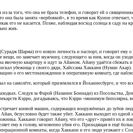
з-за того, что она не брала телефон, и говорит ей о священнике
о она была занята «вербовкой», в то время как Куинн отвечает, ч
как его не касается. Позже, наблюдая восход солнца в саду на 
льно жив.
(Сурадж Шарма) его новую личность и паспорт, и говорит ему о
вещи, но замечает мужчину, следующего за ним, когда он уходит.
а явочную квартиру и идут за Айаном. Айану удаётся сбежать и
искал убежища у своего дяди, Хайссама Хаккани (Нуман Акар). 
мацию о его местонахождении в оперативную комнату, где набл
ыл на самолёте, который приземлился в Йоханнесбурге, и что вс
аходках. Следуя за Фарой (Назанин Бониади) из Посольства, Д
лекарств Кэрри, догадываясь, что Кэрри «минимум биполярна, в
 встречает конвой машин, содержащих вооружённых до зубов люд
, Айан, безусловно будет также убит. Хаккани выходит из одной 
ожника. Хаккани говорит Айану, что его «друг» привёл их в лов
реляет ему в голову, мгновенно убив его. Приходящая в ещё боль
 операционной комнаты, когда Хаккани и его люди уезжают с Сол