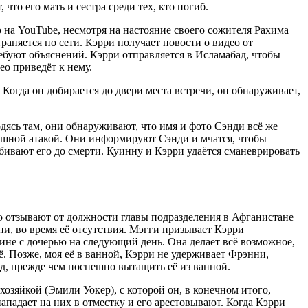
то его мать и сестра среди тех, кто погиб.
о на YouTube, несмотря на настояние своего сожителя Рахима
раняется по сети. Кэрри получает новости о видео от
ебуют объяснений. Кэрри отправляется в Исламабад, чтобы
ео приведёт к нему.
Когда он добирается до двери места встречи, он обнаруживает,
дясь там, они обнаруживают, что имя и фото Сэнди всё же
душной атакой. Они информируют Сэнди и мчатся, чтобы
абивают его до смерти. Куинну и Кэрри удаётся сманеврировать
го отзывают от должности главы подразделения в Афганистане
нни, во время её отсутствия. Мэгги призывает Кэрри
ине с дочерью на следующий день. Она делает всё возможное,
ё. Позже, моя её в ванной, Кэрри не удерживает Фрэнни,
нд, прежде чем поспешно вытащить её из ванной.
озяйкой (Эмили Уокер), с которой он, в конечном итого,
падает на них в отместку и его арестовывают. Когда Кэрри