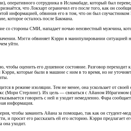
ли), оперативного сотрудника в Исламабаде, который был перев
ризнаётся, что Локхарт ограничил его после того, как он сооб
той информацией, обвинив его в том, что он был соучастником Б
не, которое осталось после Бакмана.
е со стороны СМИ, нападает ночью неизвестный мужчина, котор
значении. Мэгги обвиняет Кэрри в манипулировании ситуацией н
чем уйти.
ю, чтобы оценить его душевное состояние. Разговор переходит 
 Кэрри, которые были в машине с ним в то время, но не уточняе
аты.
ится в режиме изоляции. Тем не менее, она ускользает от своей 
кс (Мори Стерлинг). Их цель — связаться с Айаном Ибрагимом 
казывается говорить с ней и уходит немедленно. Фара сообщает 
нная информация.
ерия, чтобы заманить Айана за помощью, так как он студент-ме
сти, и просит его рассказать ей его историю. Кэрри предлагает 
а она уходит.