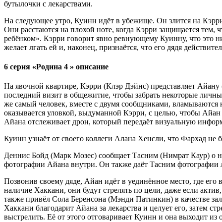
бутылочки с лекарствами.
На следующее утро, Куинн идёт в убежище. Он злится на Кэрри и
Они расстаются на плохой ноте, когда Кэрри защищается тем, чт
ребёнком». Кэрри говорит явно ревнующему Куинну, что это ни
желает лгать ей и, наконец, признаётся, что его дядя действите
6 серия «Родина 4 » описание
На явочной квартире, Кэрри (Клэр Дэйнс) представляет Айану 
последний визит в общежитие, чтобы забрать некоторые личные 
же самый человек, вместе с двумя сообщниками, вламываются н
оказывается уловкой, выдуманной Кэрри, с целью, чтобы Айан 
Айана отслеживает дрон, который передаёт визуальную инфор
Куинн узнаёт от своего коллеги Алана Хенсли, что Фархад не б
Деннис Бойд (Марк Мозес) сообщает Тасним (Нимрат Каур) о н
фотографии Айана внутри. Он также даёт Тасним фотографии 
Позвонив своему дяде, Айан идёт в уединённое место, где его
наличие Хаккани, они будут стрелять по цели, даже если актив
также привёл Сола Беренсона (Мэнди Патинкин) в качестве зал
Хаккани благодарит Айана за лекарства и целует его, затем ст
выстрелить. Её от этого отговаривает Куинн и она выходит из