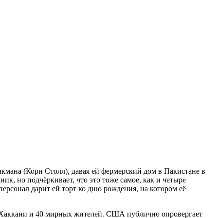
акмана (Кори Столл), давая ей фермерский дом в Пакистане в
ик, но подчёркивает, что это тоже самое, как и четыре
ерсонал дарит ей торт ко дню рождения, на котором её
ли Хаккани и 40 мирных жителей. США публично опровергает