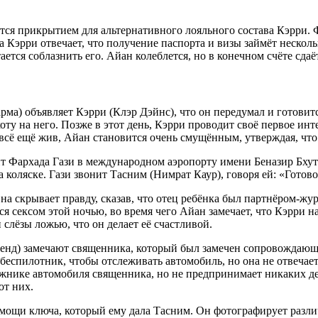
тся прикрытием для альтернативного лояльного состава Кэрри. 
гда Кэрри отвечает, что получение паспорта и визы займёт неско
ется соблазнить его. Айан колеблется, но в конечном счёте сдаё
рма) объявляет Кэрри (Клэр Дэйнс), что он передумал и готовит
оту на него. Позже в этот день, Кэрри проводит своё первое ин
сё ещё жив, Айан становится очень смущённым, утверждая, что 
Фархада Гази в международном аэропорту имени Беназир Бхутто
 коляске. Гази звонит Тасним (Нимрат Каур), говоря ей: «Готово
Она скрывает правду, сказав, что отец ребёнка был партнёром-жу
я сексом этой ночью, во время чего Айан замечает, что Кэрри на
и слёзы ложью, что он делает её счастливой.
ренд) замечают священника, который был замечен сопровождающ
беспилотник, чтобы отслеживать автомобиль, но она не отвечает
ажнике автомобиля священника, но не предпринимает никаких де
от них.
мощи ключа, который ему дала Тасним. Он фотографирует разли