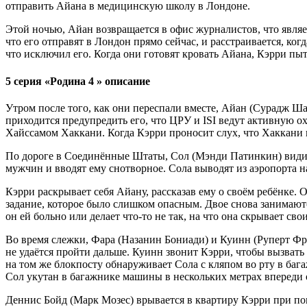
отправить Айана в медицинскую школу в Лондоне.
Этой ночью, Айан возвращается в офис журналистов, что являе
что его отправят в Лондон прямо сейчас, и расстраивается, ко
что исключил его. Когда они готовят кровать Айана, Кэрри пыта
5 серия «Родина 4 » описание
Утром после того, как они переспали вместе, Айан (Сурадж Ша
приходится предупредить его, что ЦРУ и ISI ведут активную ох
Хайссамом Хаккани. Когда Кэрри проносит слух, что Хаккани в
По дороге в Соединённые Штаты, Сол (Мэнди Патинкин) видит 
мужчин и вводят ему снотворное. Сола выводят из аэропорта на
Кэрри раскрывает себя Айану, рассказав ему о своём ребёнке. 
задание, которое было слишком опасным. Двое снова занимаютс
он ей больно или делает что-то не так, на что она скрывает сво
Во время слежки, Фара (Назанин Бониади) и Куинн (Руперт Ф
не удаётся пройти дальше. Куинн звонит Кэрри, чтобы вызвать 
на том же блокпосту обнаруживает Сола с кляпом во рту в баг
Сол укутан в багажнике машины в нескольких метрах впереди 
Деннис Бойд (Марк Мозес) врывается в квартиру Кэрри при по