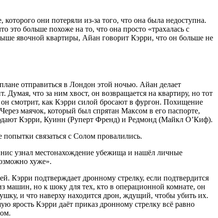
, которого они потеряли из-за того, что она была недоступна.
то это больше похоже на то, что она просто «трахалась с
крыше явочной квартиры, Айан говорит Кэрри, что он больше не
 плане отправиться в Лондон этой ночью. Айан делает
 Думая, что за ним хвост, он возвращается на квартиру, но тот
 он смотрит, как Кэрри силой бросают в фургон. Похищение
Через маячок, который был спрятан Максом в его паспорте,
юдают Кэрри, Куинн (Руперт Френд) и Редмонд (Майкл О’Киф).
е попытки связаться с Солом провалились.
еннис узнал местонахождение убежища и нашёл личные
озможно хуже».
ей. Кэрри подтверждает дронному стрелку, если подтвердится
из машин, но к шоку для тех, кто в операционной комнате, он
ушку, и что наверху находится дрон, ждущий, чтобы убить их.
шую ярость Кэрри даёт приказ дронному стрелку всё равно
ом.