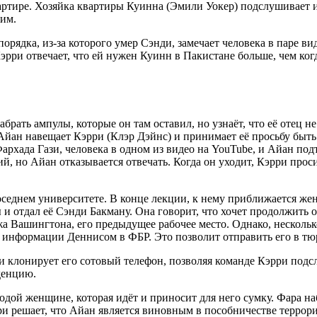
ртире. Хозяйка квартиры Куинна (Эмили Уокер) подслушивает и
ним.
рядка, из-за которого умер Сэнди, замечает человека в паре ви
рри отвечает, что ей нужен Куинн в Пакистане больше, чем когда
рать ампулы, которые он там оставил, но узнаёт, что её отец не
 Айан навещает Кэрри (Клэр Дэйнс) и принимает её просьбу быт
архада Гази, человека в одном из видео на YouTube, и Айан подт
пий, но Айан отказывается отвечать. Когда он уходит, Кэрри пр
седнем университете. В конце лекции, к нему приближается же
ы и отдал её Сэнди Бакману. Она говорит, что хочет продолжить
а Вашингтона, его предыдущее рабочее место. Однако, несколько
ва информации Деннисом в ФБР. Это позволит отправить его в тю
 и клонирует его сотовый телефон, позволяя команде Кэрри под
денцию.
дой женщине, которая идёт и приносит для него сумку. Фара на
ри решает, что Айан является виновным в пособничестве террорис