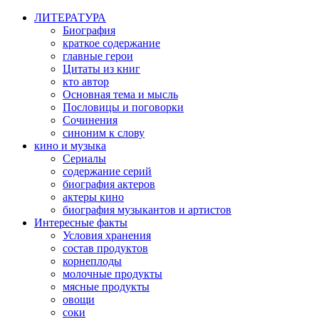
ЛИТЕРАТУРА
Биография
краткое содержание
главные герои
Цитаты из книг
кто автор
Основная тема и мысль
Пословицы и поговорки
Сочинения
синоним к слову
кино и музыка
Сериалы
содержание серий
биография актеров
актеры кино
биография музыкантов и артистов
Интересные факты
Условия хранения
состав продуктов
корнеплоды
молочные продукты
мясные продукты
овощи
соки