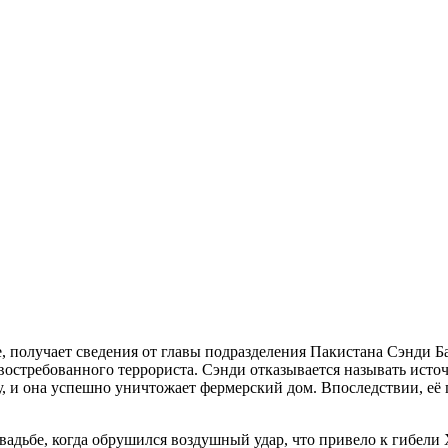
е, получает сведения от главы подразделения Пакистана Сэнди Б
остребованного террориста. Сэнди отказывается называть источн
 и она успешно уничтожает фермерский дом. Впоследствии, её п
свадьбе, когда обрушился воздушный удар, что привело к гибе