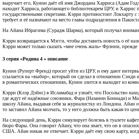
выручает его, Куинн даёт ей имя Джордана Харриса (Адам Год
находит Харриса, работающего библиотекарем ЦРУ, и Харрис п
государственными секретами. Кэрри противостоит Локхарту с э
требует и её назначают на место главы подразделения в Пакиста
На Айана Ибрагима (Сурадж Шарма), который получал внимани
Кэрри возвращается к Мэгги, чтобы доставить новость о её на
Кэрри может только сказать «мне очень жаль» Фрэнни, прежде 
3 серия «Родина 4 » описание
Куинн (Руперт Френд) просит уйти из ЦРУ, и ему дают интервь
ссылается на «выбор», который он сделал в отношении Сэнди и
в романтических отношениях, Куинн злится и выходит из комн
Кэрри (Клэр Дэйнс) в Исламабад и узнаёт, что Посольство наход
где ждут её надёжные союзники, Фара (Назанин Бониади) и Ма
школу Айана, выдавая себя за журналистку из Лондона. Айан от
то заставил Айана молчать, то у него должна быть какая-то це
На следующий день, Кэрри симулирует болезнь в туалете кафет
бюро Фары. Она говорит Айану, что она знает, что он в опасно
США. Айан никак не отвечает. Кэрри даёт ему свою карту, когд