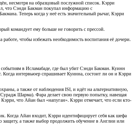
едён, несмотря на образцовый послужной список. Кэрри
щил, что Сэнди Бакман покупал информацию с
акмана. Теперь когда у неё есть значительный рычаг, Кэрри
ый командует ему больше не говорить с прессой.
а работе, чтобы избежать необходимость воспитания её дочери.
к событиям в Исламабаде, где был убит Сэнди Бакман. Куинн
т. Когда интервьюер спрашивает Куинна, состоит ли он и Кэрри
охраны, а также от наблюдения ISI, и идёт на альтернативную,
(Сурадж Шарма). Фара делает свою первую попытку, навещая
Кэрри, что Айан был «напуган». Кэрри отмечает, что если кто-
дик. Когда Айан входит, Кэрри идентифицирует себя как шефа
его защиту, а также выбор продолжить обучение в Англии или