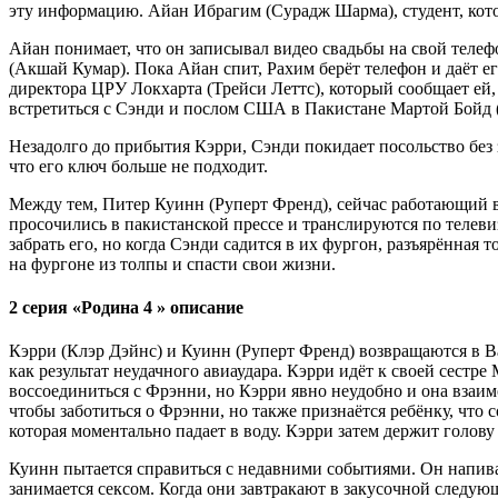
эту информацию. Айан Ибрагим (Сурадж Шарма), студент, которы
Айан понимает, что он записывал видео свадьбы на свой телеф
(Акшай Кумар). Пока Айан спит, Рахим берёт телефон и даёт ег
директора ЦРУ Локхарта (Трейси Леттс), который сообщает ей,
встретиться с Сэнди и послом США в Пакистане Мартой Бойд (Л
Незадолго до прибытия Кэрри, Сэнди покидает посольство без 
что его ключ больше не подходит.
Между тем, Питер Куинн (Руперт Френд), сейчас работающий в 
просочились в пакистанской прессе и транслируются по телев
забрать его, но когда Сэнди садится в их фургон, разъярённая
на фургоне из толпы и спасти свои жизни.
2 серия «Родина 4 » описание
Кэрри (Клэр Дэйнс) и Куинн (Руперт Френд) возвращаются в В
как результат неудачного авиаудара. Кэрри идёт к своей сестр
воссоединиться с Фрэнни, но Кэрри явно неудобно и она взаим
чтобы заботиться о Фрэнни, но также признаётся ребёнку, что 
которая моментально падает в воду. Кэрри затем держит голов
Куинн пытается справиться с недавними событиями. Он напивает
занимается сексом. Когда они завтракают в закусочной следую