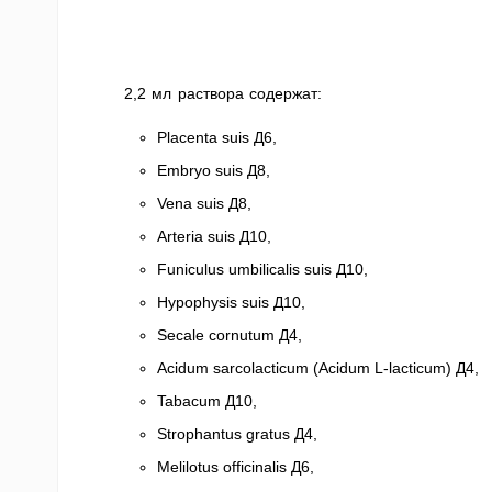
2,2 мл раствора содержат:
Placenta suis Д6,
Embryo suis Д8,
Vena suis Д8,
Arteria suis Д10,
Funiculus umbilicalis suis Д10,
Hypophysis suis Д10,
Secale cornutum Д4,
Acidum sarcolacticum (Acidum L-lacticum) Д4,
Tabacum Д10,
Strophantus gratus Д4,
Melilotus officinalis Д6,