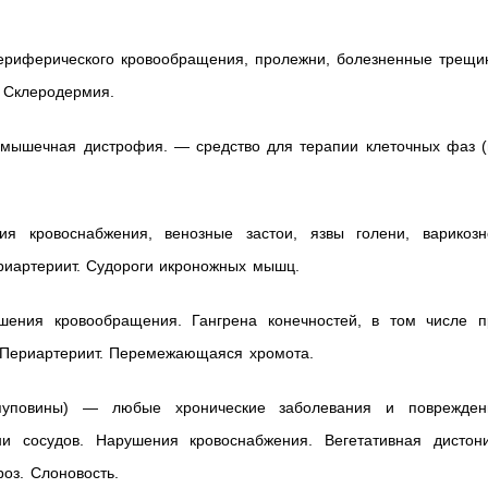
ериферического кровообращения, пролежни, болезненные трещи
. Склеродермия.
, мышечная дистрофия. — средство для терапии клеточных фаз (
 кровоснабжения, венозные застои, язвы голени, варикозн
иартериит. Судороги икроножных мышц.
ения кровообращения. Гангрена конечностей, в том числе п
 Периартериит. Перемежающаяся хромота.
пуповины) — любые хронические заболевания и поврежден
ни сосудов. Нарушения кровоснабжения. Вегетативная дистони
оз. Слоновость.