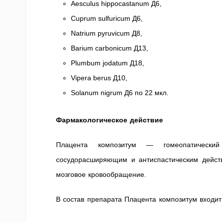
Aesculus hippocastanum Д6,
Cuprum sulfuricum Д6,
Natrium pyruvicum Д8,
Barium carbonicum Д13,
Plumbum jodatum Д18,
Vipera berus Д10,
Solanum nigrum Д6 по 22 мкл.
Фармакологическое действие
Плацента композитум — гомеопатический
сосудорасширяющим и антиспастическим дейст
мозговое кровообращение.
В состав препарата Плацента композитум входи