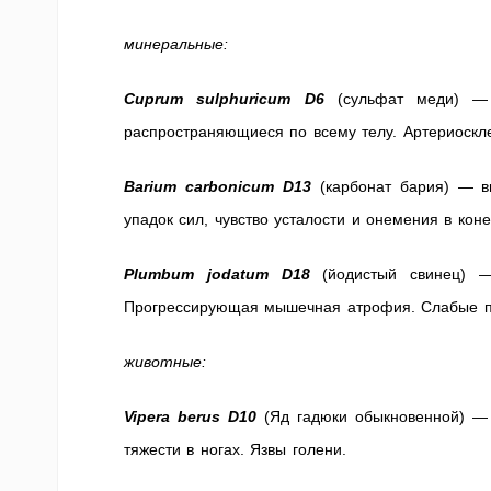
минеральные:
Cuprum sulphuricum D6
(сульфат меди) — 
распространяющиеся по всему телу. Артериоскле
Barium carbonicum D13
(карбонат бария) — вы
упадок сил, чувство усталости и онемения в коне
Plumbum jodatum D18
(йодистый свинец) — 
Прогрессирующая мышечная атрофия. Слабые п
животные:
Vipera berus D10
(Яд гадюки обыкновенной) — 
тяжести в ногах. Язвы голени.