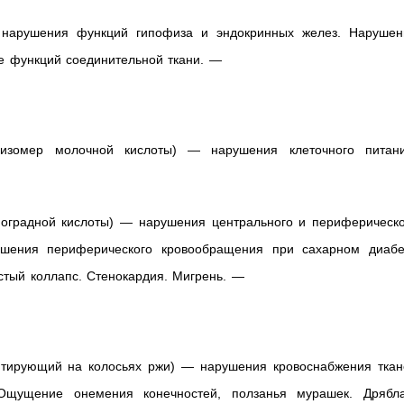
нарушения функций гипофиза и эндокринных желез. Нарушен
е функций соединительной ткани. —
 изомер молочной кислоты) — нарушения клеточного питани
оградной кислоты) — нарушения центрального и периферическо
рушения периферического кровообращения при сахарном диабе
стый коллапс. Стенокардия. Мигрень. —
тирующий на колосьях ржи) — нарушения кровоснабжения ткан
Ощущение онемения конечностей, ползанья мурашек. Дрябла