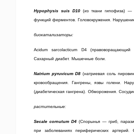
Hypophysis suis D10
(из ткани гипофиза) — 
функций ферментов. Головокружения. Нарушени
биокатализаторы:
Acidum sarcolacticum D4 (правоворащающий
Сахарный диабет. Мышечные боли.
Natrium pyruvicum D8
(натриевая соль пировин
кровообращения. Гангрены, язвы голени. На
(диабетическая гангрена). Обморожения. Сосуди
растительные:
Secale cornutum D4
(Спорынья — гриб, парази
при заболеваниях периферических артерий. 