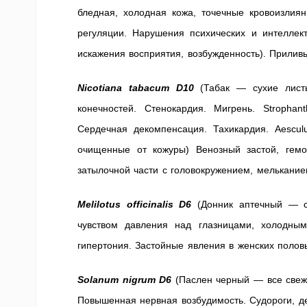
бледная, холодная кожа, точечные кровоизлиян
регуляции. Нарушения психических и интеллек
искажения восприятия, возбужденность). Приливы
Nicotiana tabacum D10
(Табак — сухие листь
конечностей. Стенокардия. Мигрень. Stroph
Сердечная декомпенсация. Тахикардия. Aescu
очищенные от кожуры) Венозный застой, гемо
затылочной части с головокружением, мелькание
Melilotus officinalis D6
(Донник аптечный — с
чувством давления над глазницами, холодны
гипертония. Застойные явления в женских полов
Solanum nigrum D6
(Паслен черный — все свеж
Повышенная нервная возбудимость. Судороги, д