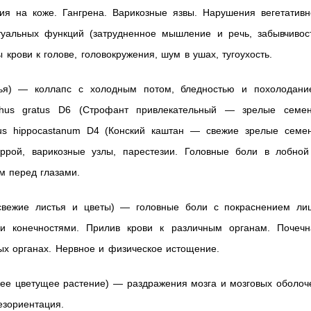
ия на коже. Гангрена. Варикозные язвы. Нарушения вегетативн
туальных функций (затрудненное мышление и речь, забывчивост
 крови к голове, головокружения, шум в ушах, тугоухость.
я) — коллапс с холодным потом, бледностью и похолодани
anthus gratus D6 (Строфант привлекательный — зрелые семен
lus hippocastanum D4 (Конский каштан — свежие зрелые семен
ррой, варикозные узлы, парестезии. Головные боли в лобной
м перед глазами.
вежие листья и цветы) — головные боли с покраснением лиц
ми конечностями. Прилив крови к различным органам. Почечн
ых органах. Нервное и физическое истощение.
ее цветущее растение) — раздражения мозга и мозговых оболоче
езориентация.