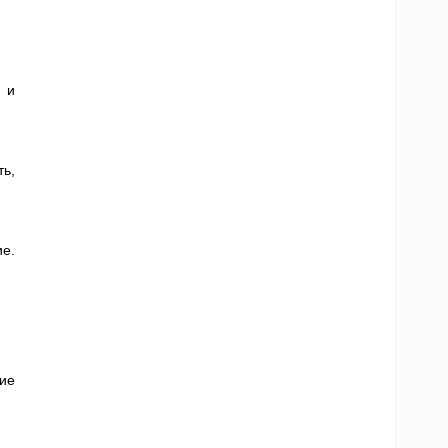
 и
ь,
е.
ие