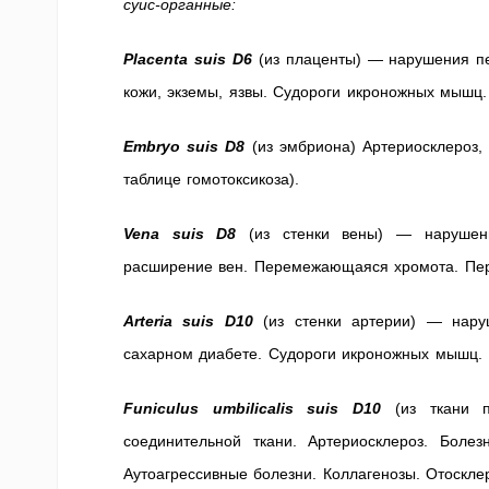
суис-органные:
Placenta suis D6
(из плаценты) — нарушения п
кожи, экземы, язвы. Судороги икроножных мышц
Embryo suis D8
(из эмбриона) Артериосклероз
таблице гомотоксикоза).
Vena suis D8
(из стенки вены) — нарушения
расширение вен. Перемежающаяся хромота. Пер
Arteria suis D10
(из стенки артерии) — наруш
сахарном диабете. Судороги икроножных мышц.
Funiculus umbilicalis suis D10
(из ткани 
соединительной ткани. Артериосклероз. Болез
Аутоагрессивные болезни. Коллагенозы. Отосклер