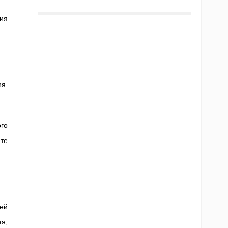
ия
я.
го
те
ей
я,