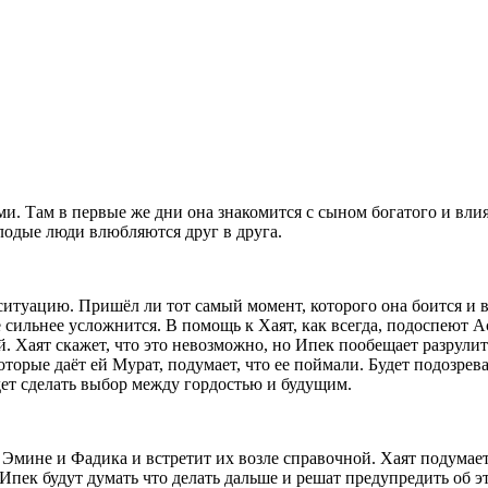
ми. Там в первые же дни она знакомится с сыном богатого и вл
олодые люди влюбляются друг в друга.
 ситуацию. Пришёл ли тот самый момент, которого она боится и 
ё сильнее усложнится. В помощь к Хаят, как всегда, подоспеют 
. Хаят скажет, что это невозможно, но Ипек пообещает разрулит
оторые даёт ей Мурат, подумает, что ее поймали. Будет подозрева
дет сделать выбор между гордостью и будущим.
 Эмине и Фадика и встретит их возле справочной. Хаят подумает
и Ипек будут думать что делать дальше и решат предупредить об 