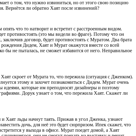
умает о том, что нужно извиниться, но от этого свою позицию
я. Вернётся ли обратно Хаят после извинений?
 опять что то натворит и встретит с расстроенным видом.
ет противостоять (это мы видели во фраге). Потому что он
, заключив договор, будет противостоять с Муратом. Два брата
я рождения Дидем, Хаят и Мурат окажутся вместе со всей
ко бы не пыталась, не сможет избавится от него. Неправильное
 Хаят скроет от Мурата то, что пережила (ситуация с Дженком).
лнуется этому и захочет познакомиться с Дидем. Мурат очень
ьны идеями, которые им преподносят дизайнеры и поэтому
ографиями. Дорук узнает о том, что пережила Хаят. Скажет ли
 и Хаят льды начнут таять. Прижав в угол Дженка, узнают
навестить дочь, для неё это будет сюрпризом. Ипек скажет, что
стретится у выхода в офисе. Мурат поедет домой, а Хаят
а случившегося, они не смогут поехать на выставку и решат