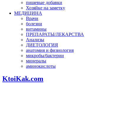
пищевые добавки
Хозяйке на заметку
МЕДИЦИНА
Врачи
болезни
витамины
ПРЕПАРАТЫ/ЛЕКАРСТВА
Анализы
ДИЕТОЛОГИЯ
анатомия и физиология
микробы/бактерии
минералы
аминокислоты
KtoiKak.com