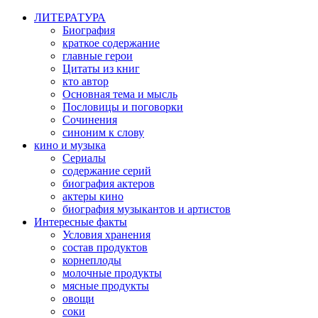
ЛИТЕРАТУРА
Биография
краткое содержание
главные герои
Цитаты из книг
кто автор
Основная тема и мысль
Пословицы и поговорки
Сочинения
синоним к слову
кино и музыка
Сериалы
содержание серий
биография актеров
актеры кино
биография музыкантов и артистов
Интересные факты
Условия хранения
состав продуктов
корнеплоды
молочные продукты
мясные продукты
овощи
соки