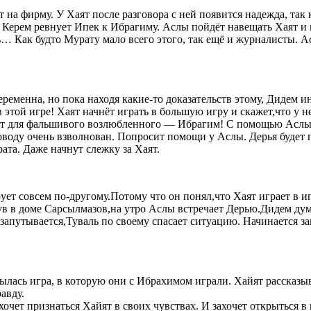
 на фирму. У Хаят после разговора с ней появится надежда, так 
Керем ревнует Ипек к Ибрагиму. Аслы пойдёт навещать Хаят и вс
… Как будто Мурату мало всего этого, так ещё и журналисты. Ас
 беременна, но пока находя какие-то доказательств этому, Дид
этой игре! Хаят начнёт играть в большую игру и скажет,что у неё
нт для фальшивого возлюбленного — Ибрагим! С помощью Аслы,
оводу очень взволнован. Попросит помощи у Аслы. Дерья будет 
ата. Даже начнут слежку за Хаят.
ет совсем по-другому.Потому что он понял,что Хаят играет в иг
ув в доме Сарсылмазов,на утро Аслы встречает Дерью.Дидем дум
запутывается,Туваль по своему спасает ситуацию. Начинается з
рылась игра, в которую они с Ибрахимом играли. Хайят рассказы
авду.
 хочет признаться Хайят в своих чувствах. И захочет открыться 