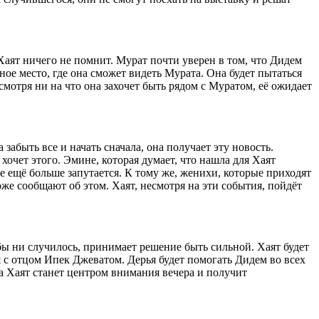
аят ничего не помнит. Мурат почти уверен в том, что Дидем
ное место, где она сможет видеть Мурата. Она будет пытаться
смотря ни на что она захочет быть рядом с Муратом, её ожидает
забыть все и начать сначала, она получает эту новость.
 хочет этого. Эмине, которая думает, что нашла для Хаят
се ещё больше запутается. К тому же, женихи, которые приходят
е сообщают об этом. Хаят, несмотря на эти события, пойдёт
 бы ни случилось, принимает решение быть сильной. Хаят будет
 с отцом Ипек Джеватом. Дерья будет помогать Дидем во всех
а Хаят станет центром внимания вечера и получит