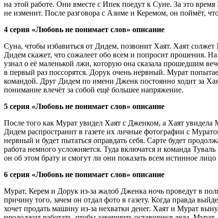
на этой работе. Они вместе с Ипек поедут к Суне. За это время
не изменит. После разговора с Азиме и Керемом, он поймёт, ч
4 серия «Любовь не понимает слов» описание
Суна, чтобы избавиться от Дидем, позвонит Хаят. Хаят солжет 
Дидем скажет, что сожалеет обо всем и попросит прошения. На 
узнал о её маленькой лжи, которую она сказала прошедшим вече
в первый раз поссорятся. Дорук очень нервный. Мурат попытает
командой. Друг Дидем по имени Дженк постоянно ходит за Хаят.
понимание влечёт за собой ещё большее напряжение.
5 серия «Любовь не понимает слов» описание
После того как Мурат увидел Хаят с Дженком, а Хаят увидела М
Дидем распространит в газете их личные фотографии с Муратом
нервный и будет пытаться оправдать себя. Сарте будет продол
работа немного усложняется. Туда включатся и команда Туваль 
он об этом брату и смогут ли они показать всем истинное лиц
6 серия «Любовь не понимает слов» описание
Мурат, Керем и Дорук из-за жалоб Дженка ночь проведут в по
причину того, зачем он отдал фото в газету. Когда правда выйд
хочет продать машину из-за нехватки денег. Хаят и Мурат вын
продолжит работать, чтобы завершить оставшиеся дела. Мурат, в