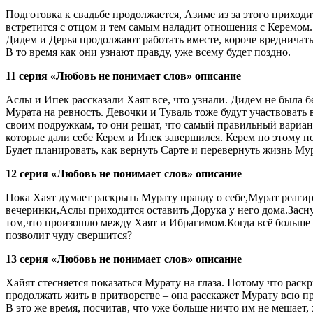
Подготовка к свадьбе продолжается, Азиме из за этого приходит
встретится с отцом и тем самым наладит отношения с Керемом. 
Дидем и Дерья продолжают работать вместе, короче вредничать
В то время как они узнают правду, уже всему будет поздно.
11 серия «Любовь не понимает слов» описание
Аслы и Ипек рассказали Хаят все, что узнали. Дидем не была
Мурата на ревность. Девочки и Туваль тоже будут участвовать в 
своим подружкам, то они решат, что самый правильный вариа
которые дали себе Керем и Ипек завершился. Керем по этому п
Будет планировать, как вернуть Сарте и перевернуть жизнь Мур
12 серия «Любовь не понимает слов» описание
Пока Хаят думает раскрыть Мурату правду о себе,Мурат реагиру
вечеринки,Аслы приходится оставить Дорука у него дома.Засн
том,что произошло между Хаят и Ибрагимом.Когда всё больше 
позволит чуду свершится?
13 серия «Любовь не понимает слов» описание
Хайят стесняется показаться Мурату на глаза. Потому что раск
продолжать жить в притворстве – она расскажет Мурату всю пр
В это же время, посчитав, что уже больше ничто им не мешает,