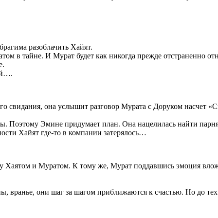
брагима разоблачить Хайят.
том в тайне. И Мурат будет как никогда прежде отстраненно отно
е.
ой….
вого свидания, она услышит разговор Мурата с Доруком насчет 
оты. Поэтому Эмине придумает план. Она нацелилась найти парня
чности Хайят где-то в компании затерялось…
 Хаятом и Муратом. К тому же, Мурат поддавшись эмоция вложил
ы, вранье, они шаг за шагом приближаются к счастью. Но до те