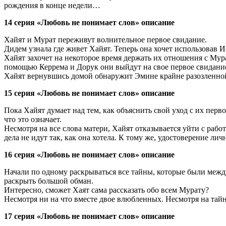
рождения в конце недели…
14 серия «Любовь не понимает слов» описание
Хайят и Мурат переживут волнительное первое свидание.
Дидем узнала где живет Хайят. Теперь она хочет использовав И
Хайят захочет на некоторое время держать их отношения с Мура
помощью Керрема и Дорук они выйдут на свое первое свидани
Хайят вернувшись домой обнаружит Эмине крайне разозленн
15 серия «Любовь не понимает слов» описание
Пока Хайят думает над тем, как объяснить свой уход с их пер
что это означает.
Несмотря на все слова матери, Хайят отказывается уйти с раб
дела не идут так, как она хотела. К тому же, удостоверение ли
16 серия «Любовь не понимает слов» описание
Начали по одному раскрываться все тайны, которые были между
раскрыть большой обман.
Интересно, сможет Хаят сама рассказать обо всем Мурату?
Несмотря ни на что вместе двое влюбленных. Несмотря на тайн
17 серия «Любовь не понимает слов» описание