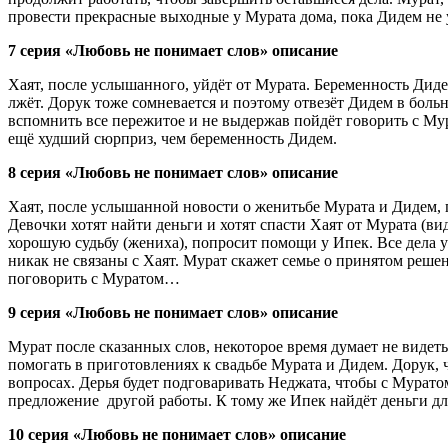
провести прекрасные выходные у Мурата дома, пока Дидем не 
7 серия «Любовь не понимает слов» описание
Хаят, после услышанного, уйдёт от Мурата. Беременность Диде
лжёт. Дорук тоже сомневается и поэтому отвезёт Дидем в больн
вспомнить все пережитое и не выдержав пойдёт говорить с Мура
ещё худший сюрприз, чем беременность Дидем.
8 серия «Любовь не понимает слов» описание
Хаят, после услышанной новости о женитьбе Мурата и Дидем, поб
Девочки хотят найти деньги и хотят спасти Хаят от Мурата (вид
хорошую судьбу (жениха), попросит помощи у Ипек. Все дела уж
никак не связаны с Хаят. Мурат скажет семье о принятом реше
поговорить с Муратом…
9 серия «Любовь не понимает слов» описание
Мурат после сказанных слов, некоторое время думает не видеть
помогать в приготовлениях к свадьбе Мурата и Дидем. Дорук, 
вопросах. Дерья будет подговаривать Неджата, чтобы с Мурато
предложение другой работы. К тому же Ипек найдёт деньги для 
10 серия «Любовь не понимает слов» описание