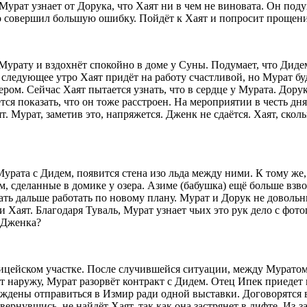
 Мурат узнает от Дорука, что Хаят ни в чем не виновата. Он под
то совершил большую ошибку. Пойдёт к Хаят и попросит прощени
Мурату и вздохнёт спокойно в доме у Суны. Подумает, что Дидем
следующее утро Хаят придёт на работу счастливой, но Мурат буд
ром. Сейчас Хаят пытается узнать, что в сердце у Мурата. Дорук
ся показать, что он тоже расстроен. На мероприятии в честь дн
 Мурат, заметив это, напряжется. Дженк не сдаётся. Хаят, сколь
урата с Дидем, появится стена изо льда между ними. К тому же,
, сделанные в домике у озера. Азиме (бабушка) ещё больше взво
жать дальше работать по новому плану. Мурат и Дорук не довол
и Хаят. Благодаря Туваль, Мурат узнает чьих это рук дело с фот
о Дженка?
лицейском участке. После случившейся ситуации, между Муратом
ет наружу, Мурат разорвёт контракт с Дидем. Отец Ипек приедет 
уждены отправиться в Измир ради одной выставки. Договорятся в
ернувшись, не найдёт Хаят, так как она застрянет в лифте. Из-з