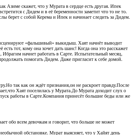
как Азиме скажет, что у Мурата в сердце есть другая. Ипек
третится с Дидем и в её беременности заметит что то не то.
лы берет с собой Керема и Ипек и начинает следить за Дидем.
ем инсценируют «фальшивый» выкидыш. Хаят начнёт выводит
 есть тот, кому она хочет дать шанс! Когда она это расскажет
 Ибрагим начнет работать в Сарте. Испытательный месяц,
продолжать помогать Дидем. Даже пригласит к себе домой.
ру.Но так как он ждёт признания,он не раскроет правду.После
ает,что Хаят поселилась у Мурата.До Мурата доходит слух о
апуск работы в Сарте.Компания принесёт большие беды или же
вает обо всем девочкам и говорит, что больше не может
в необычной обстановке. Мурат выясняет, что у Хайят день