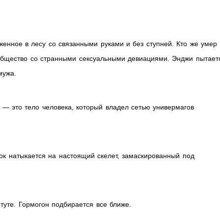
енное в лесу со связанными руками и без ступней. Кто же умер
общество со странными сексуальными девиациями. Энджи пытает
мужа.
C — это тело человека, который владел сетью универмагов
ок натыкается на настоящий скелет, замаскированный под
туте. Гормогон подбирается все ближе.