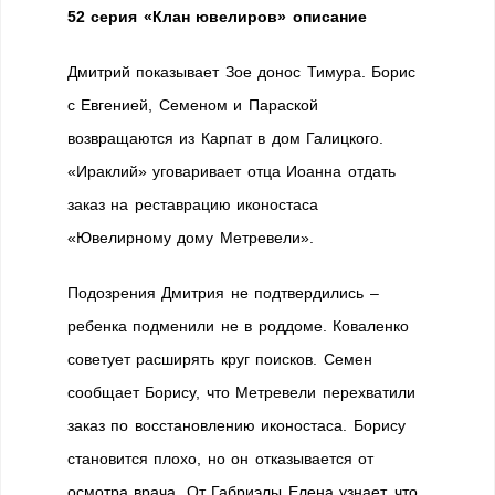
52 серия «Клан ювелиров» описание
Дмитрий показывает Зое донос Тимура. Борис
с Евгенией, Семеном и Параской
возвращаются из Карпат в дом Галицкого.
«Ираклий» уговаривает отца Иоанна отдать
заказ на реставрацию иконостаса
«Ювелирному дому Метревели».
Подозрения Дмитрия не подтвердились –
ребенка подменили не в роддоме. Коваленко
советует расширять круг поисков. Семен
сообщает Борису, что Метревели перехватили
заказ по восстановлению иконостаса. Борису
становится плохо, но он отказывается от
осмотра врача. От Габриэлы Елена узнает, что