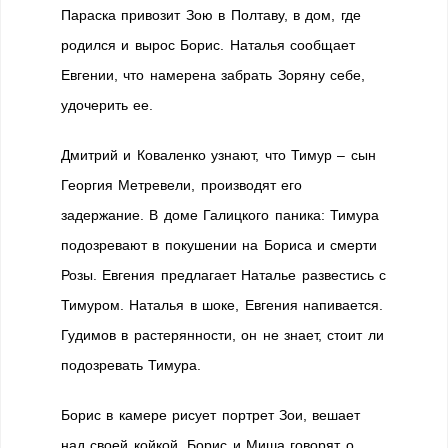
Параска привозит Зою в Полтаву, в дом, где
родился и вырос Борис. Наталья сообщает
Евгении, что намерена забрать Зоряну себе,
удочерить ее.
Дмитрий и Коваленко узнают, что Тимур – сын
Георгия Метревели, производят его
задержание. В доме Галицкого паника: Тимура
подозревают в покушении на Бориса и смерти
Розы. Евгения предлагает Наталье развестись с
Тимуром. Наталья в шоке, Евгения напивается.
Гудимов в растерянности, он не знает, стоит ли
подозревать Тимура.
Борис в камере рисует портрет Зои, вешает
над своей койкой. Борис и Миша говорят о