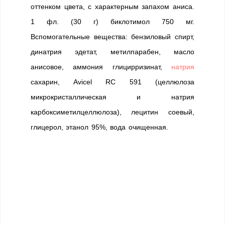
оттенком цвета, с характерным запахом аниса.
1 фл. (30 г) биклотимол 750 мг.
Вспомогательные вещества: бензиловый спирт,
динатрия эдетат, метилпарабен, масло
анисовое, аммония глицирризинат,
натрия
сахарин, Avicel RC 591 (целлюлоза
микрокристаллическая и натрия
карбоксиметилцеллюлоза), лецитин соевый,
глицерол, этанол 95%, вода очищенная.