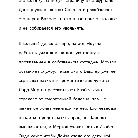
его колонку на целую страницу в её журнале;
Денкер узнает секрет Спратта и разоблачает
его перед Вайолет, но та в восторге от колонки
и не собирается его увольнять.
Школьный директор предлагает Моузли
работать учителем на полную ставку, с
проживанием в собственном коттедже. Моузли
оставляет службу; также они с Бакстер уже не
скрывают взаимные романтические чувства.
Лорд Мертон рассказывает Изобель что
страдает от смертельной болезни, тем не
менее он хочет жениться на ней. Его невестка
пытается предотвратить брак, но Вайолет
вмешивается, и Мертон уходит жить к Изобель.
Энди хочет чтобы Дейзи стала его девушкой,