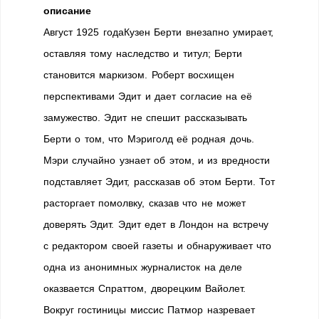
описание
Август 1925 годаКузен Берти внезапно умирает,
оставляя тому наследство и титул; Берти
становится маркизом. Роберт восхищен
перспективами Эдит и дает согласие на её
замужество. Эдит не спешит рассказывать
Берти о том, что Мэриголд её родная дочь.
Мэри случайно узнает об этом, и из вредности
подставляет Эдит, рассказав об этом Берти. Тот
расторгает помолвку, сказав что не может
доверять Эдит. Эдит едет в Лондон на встречу
с редактором своей газеты и обнаруживает что
одна из анонимных журналисток на деле
оказвается Спраттом, дворецким Вайолет.
Вокруг гостиницы миссис Патмор назревает