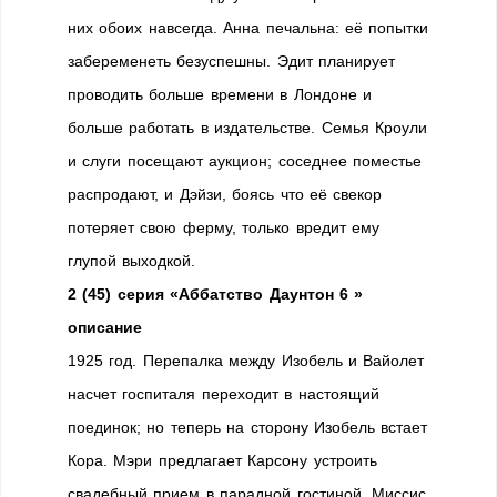
них обоих навсегда. Анна печальна: её попытки
забеременеть безуспешны. Эдит планирует
проводить больше времени в Лондоне и
больше работать в издательстве. Семья Кроули
и слуги посещают аукцион; соседнее поместье
распродают, и Дэйзи, боясь что её свекор
потеряет свою ферму, только вредит ему
глупой выходкой.
2 (45) серия «Аббатство Даунтон 6 »
описание
1925 год. Перепалка между Изобель и Вайолет
насчет госпиталя переходит в настоящий
поединок; но теперь на сторону Изобель встает
Кора. Мэри предлагает Карсону устроить
свадебный прием в парадной гостиной. Миссис